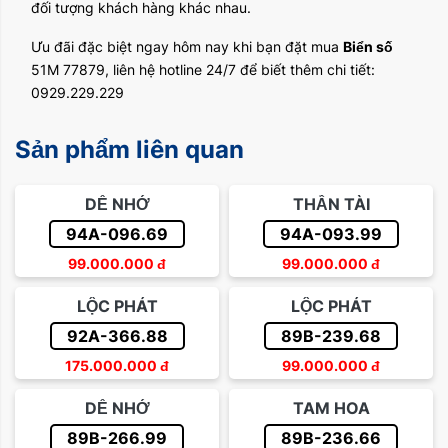
đối tượng khách hàng khác nhau.
Ưu đãi đặc biệt ngay hôm nay khi bạn đặt mua
Biển số
51M 77879, liên hệ hotline 24/7 để biết thêm chi tiết:
0929.229.229
Sản phẩm liên quan
DỄ NHỚ
THẦN TÀI
94A-096.69
94A-093.99
99.000.000
đ
99.000.000
đ
LỘC PHÁT
LỘC PHÁT
92A-366.88
89B-239.68
175.000.000
đ
99.000.000
đ
DỄ NHỚ
TAM HOA
89B-266.99
89B-236.66