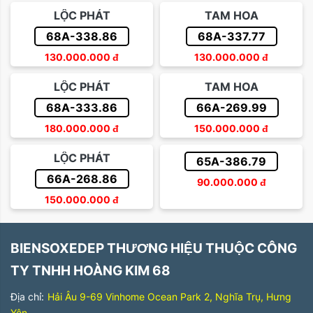
LỘC PHÁT
TAM HOA
68A-338.86
68A-337.77
130.000.000
đ
130.000.000
đ
LỘC PHÁT
TAM HOA
68A-333.86
66A-269.99
180.000.000
đ
150.000.000
đ
LỘC PHÁT
65A-386.79
66A-268.86
90.000.000
đ
150.000.000
đ
BIENSOXEDEP THƯƠNG HIỆU THUỘC CÔNG
TY TNHH HOÀNG KIM 68
Địa chỉ:
Hải Âu 9-69 Vinhome Ocean Park 2, Nghĩa Trụ, Hưng
Yên