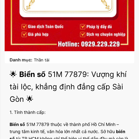
Danh mục:
Thần tài
🌟
Biển số
51M 77879: Vượng khí
tài lộc, khẳng định đẳng cấp Sài
Gòn 🌟
1. Tỉnh thành cấp:
Biển số
51M 77879 thuộc về thành phố Hồ Chí Minh –
trung tâm kinh tế, văn hóa lớn nhất cả nước. Sở hữu
biển
số
từ TP.HCM không chỉ thể hiện vị thế dẫn đầu mà còn là