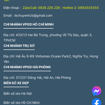
Điện thoại :
Zalo/Call: 0929.229.229 ; Hotline 2: 0993555555
Email :
lechuyentcb@gmail.com
CHI NHÁNH VPGD HỒ CHÍ MINH
Địa chỉ:
433/13 Hai Bà Trưng, phường Võ Thị Sáu, quận 3,
TPHCM
CHI NHÁNH TRỤ SỞ
Địa chỉ:
Hải Âu 9-69 Vinhomes Ocean Park2, Nghĩa Trụ, Hưng
Yên
CHI NHÁNH VPGD HẢI PHÒNG
Địa chỉ:
37/237 Đằng Hải, Hải An, Hải Phòng
BIỂN SỐ XE ĐẸP
Me
Biển số oto Hà Nội
Biển số oto Hồ Chí Minh
F