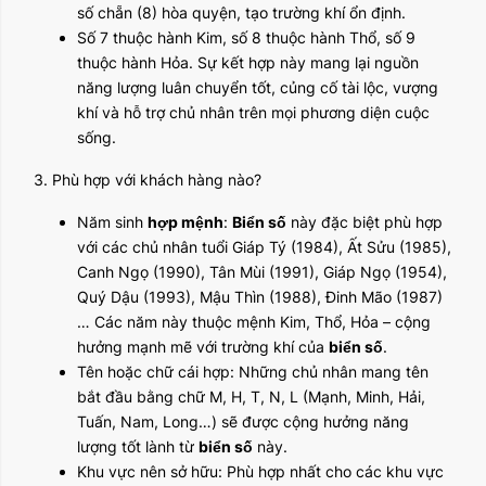
số chẵn (8) hòa quyện, tạo trường khí ổn định.
Số 7 thuộc hành Kim, số 8 thuộc hành Thổ, số 9
thuộc hành Hỏa. Sự kết hợp này mang lại nguồn
năng lượng luân chuyển tốt, củng cố tài lộc, vượng
khí và hỗ trợ chủ nhân trên mọi phương diện cuộc
sống.
3. Phù hợp với khách hàng nào?
Năm sinh
hợp mệnh
:
Biển số
này đặc biệt phù hợp
với các chủ nhân tuổi Giáp Tý (1984), Ất Sửu (1985),
Canh Ngọ (1990), Tân Mùi (1991), Giáp Ngọ (1954),
Quý Dậu (1993), Mậu Thìn (1988), Đinh Mão (1987)
… Các năm này thuộc mệnh Kim, Thổ, Hỏa – cộng
hưởng mạnh mẽ với trường khí của
biển số
.
Tên hoặc chữ cái hợp: Những chủ nhân mang tên
bắt đầu bằng chữ M, H, T, N, L (Mạnh, Minh, Hải,
Tuấn, Nam, Long…) sẽ được cộng hưởng năng
lượng tốt lành từ
biển số
này.
Khu vực nên sở hữu: Phù hợp nhất cho các khu vực