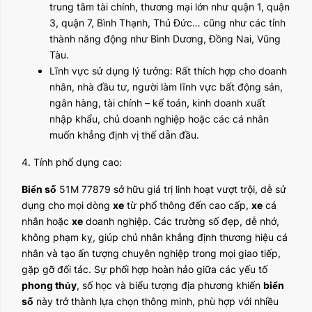
trung tâm tài chính, thương mại lớn như quận 1, quận
3, quận 7, Bình Thạnh, Thủ Đức… cũng như các tỉnh
thành năng động như Bình Dương, Đồng Nai, Vũng
Tàu.
Lĩnh vực sử dụng lý tưởng: Rất thích hợp cho doanh
nhân, nhà đầu tư, người làm lĩnh vực bất động sản,
ngân hàng, tài chính – kế toán, kinh doanh xuất
nhập khẩu, chủ doanh nghiệp hoặc các cá nhân
muốn khẳng định vị thế dẫn đầu.
4. Tính phổ dụng cao:
Biển số
51M 77879 sở hữu giá trị linh hoạt vượt trội, dễ sử
dụng cho mọi dòng
xe
từ phổ thông đến cao cấp,
xe
cá
nhân hoặc
xe
doanh nghiệp. Các trường số đẹp, dễ nhớ,
không phạm kỵ, giúp chủ nhân khẳng định thương hiệu cá
nhân và tạo ấn tượng chuyên nghiệp trong mọi giao tiếp,
gặp gỡ đối tác. Sự phối hợp hoàn hảo giữa các yếu tố
phong thủy
, số học và biểu tượng địa phương khiến
biển
số
này trở thành lựa chọn thông minh, phù hợp với nhiều