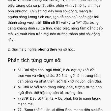
biểu tượng của sự phát triển, phồn vinh và hội tụ tinh hoa
bốn phương. Khí vận nơi đây luôn sôi động, mang lại
nguồn năng lượng tích cực, tạo đà cho chủ nhân gặt hái
thành công vượt trội.
Biển số
51 với ký tự “M” đặc trưng
càng khẳng định sự cá tính, khác biệt, nâng tầm đẳng cấp
mỗi khi xuất hiện trên mọi nẻo đường thành phố sôi động
này.
2. Giải mã ý nghĩa
phong thủy
và số học:
Phân tích từng cụm số:
51: Đại diện cho “ngũ nhất”, biểu đạt sự khởi đầu
trọn vẹn và vững chắc. Số 5 là ngũ hành trung tâm,
cân bằng và phát triển; số 1 là khởi nguồn, dẫn đầu.
M: Chữ M với hình dáng vững chãi, tượng trưng cho
ngũ đỉnh, thể hiện sự bền bỉ, trường tồn.
77879: Dãy số thần tài – lộc phát, hội tụ năng lượng
mạnh mẽ.
77: “Song thất” – lặp lại điềm lành, mang đến sự kiên