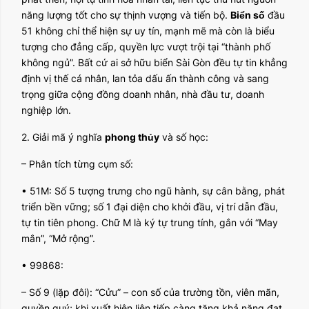
năng lượng tốt cho sự thịnh vượng và tiến bộ.
Biển số
đầu
51 không chỉ thể hiện sự uy tín, mạnh mẽ mà còn là biểu
tượng cho đẳng cấp, quyền lực vượt trội tại “thành phố
không ngủ”. Bất cứ ai sở hữu biển Sài Gòn đều tự tin khẳng
định vị thế cá nhân, lan tỏa dấu ấn thành công và sang
trọng giữa cộng đồng doanh nhân, nhà đầu tư, doanh
nghiệp lớn.
2. Giải mã ý nghĩa
phong thủy
và số học:
– Phân tích từng cụm số:
• 51M: Số 5 tượng trưng cho ngũ hành, sự cân bằng, phát
triển bền vững; số 1 đại diện cho khởi đầu, vị trí dẫn đầu,
tự tin tiên phong. Chữ M là ký tự trung tính, gắn với “May
mắn”, “Mở rộng”.
• 99868:
– Số 9 (lặp đôi): “Cửu” – con số của trường tồn, viên mãn,
quyền quý; khi xuất hiện liên tiếp càng tăng khả năng đạt