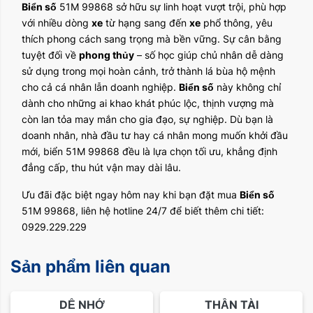
Biển số
51M 99868 sở hữu sự linh hoạt vượt trội, phù hợp
với nhiều dòng
xe
từ hạng sang đến
xe
phổ thông, yêu
thích phong cách sang trọng mà bền vững. Sự cân bằng
tuyệt đối về
phong thủy
– số học giúp chủ nhân dễ dàng
sử dụng trong mọi hoàn cảnh, trở thành lá bùa hộ mệnh
cho cả cá nhân lẫn doanh nghiệp.
Biển số
này không chỉ
dành cho những ai khao khát phúc lộc, thịnh vượng mà
còn lan tỏa may mắn cho gia đạo, sự nghiệp. Dù bạn là
doanh nhân, nhà đầu tư hay cá nhân mong muốn khởi đầu
mới, biển 51M 99868 đều là lựa chọn tối ưu, khẳng định
đẳng cấp, thu hút vận may dài lâu.
Ưu đãi đặc biệt ngay hôm nay khi bạn đặt mua
Biển số
51M 99868, liên hệ hotline 24/7 để biết thêm chi tiết:
0929.229.229
Sản phẩm liên quan
DỄ NHỚ
THẦN TÀI