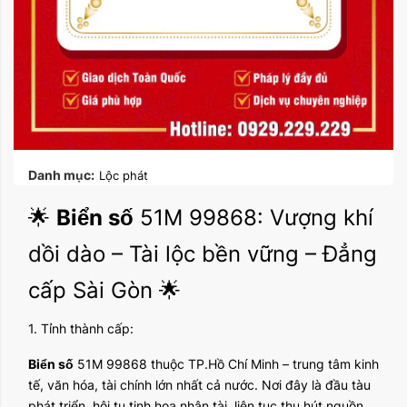
Danh mục:
Lộc phát
🌟
Biển số
51M 99868: Vượng khí
dồi dào – Tài lộc bền vững – Đẳng
cấp Sài Gòn 🌟
1. Tỉnh thành cấp:
Biển số
51M 99868 thuộc TP.Hồ Chí Minh – trung tâm kinh
tế, văn hóa, tài chính lớn nhất cả nước. Nơi đây là đầu tàu
phát triển, hội tụ tinh hoa nhân tài, liên tục thu hút nguồn