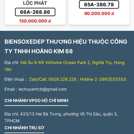
LỘC PHÁT
65A-386.79
66A-268.86
90.000.000
đ
150.000.000
đ
BIENSOXEDEP THƯƠNG HIỆU THUỘC CÔNG
TY TNHH HOÀNG KIM 68
Địa chỉ:
Hải Âu 9-69 Vinhome Ocean Park 2, Nghĩa Trụ, Hưng
Yên
Điện thoại :
Zalo/Call: 0929.229.229 ; Hotline 2: 0993555555
Email :
lechuyentcb@gmail.com
CHI NHÁNH VPGD HỒ CHÍ MINH
Địa chỉ:
433/13 Hai Bà Trưng, phường Võ Thị Sáu, quận 3,
TPHCM
CHI NHÁNH TRỤ SỞ