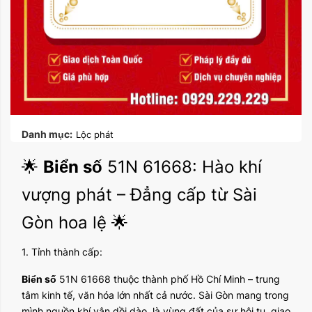
Danh mục:
Lộc phát
🌟
Biển số
51N 61668: Hào khí
vượng phát – Đẳng cấp từ Sài
Gòn hoa lệ 🌟
1. Tỉnh thành cấp:
Biển số
51N 61668 thuộc thành phố Hồ Chí Minh – trung
tâm kinh tế, văn hóa lớn nhất cả nước. Sài Gòn mang trong
mình nguồn khí vận dồi dào, là vùng đất của sự hội tụ, giao