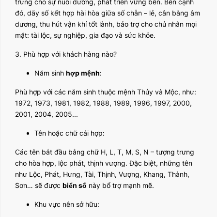
trưng cho sự nuôi dưỡng, phát triển vững bền. Bên cạnh
đó, dãy số kết hợp hài hòa giữa số chẵn – lẻ, cân bằng âm
dương, thu hút vận khí tốt lành, bảo trợ cho chủ nhân mọi
mặt: tài lộc, sự nghiệp, gia đạo và sức khỏe.
3. Phù hợp với khách hàng nào?
Năm sinh
hợp mệnh
:
Phù hợp với các năm sinh thuộc mệnh Thủy và Mộc, như:
1972, 1973, 1981, 1982, 1988, 1989, 1996, 1997, 2000,
2001, 2004, 2005...
Tên hoặc chữ cái hợp:
Các tên bắt đầu bằng chữ H, L, T, M, S, N – tượng trưng
cho hòa hợp, lộc phát, thịnh vượng. Đặc biệt, những tên
như Lộc, Phát, Hưng, Tài, Thịnh, Vượng, Khang, Thành,
Sơn… sẽ được
biển số
này bổ trợ mạnh mẽ.
Khu vực nên sở hữu: