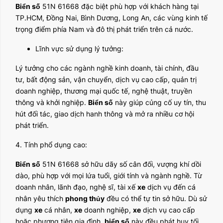
Biển số
51N 61668 đặc biệt phù hợp với khách hàng tại
TP.HCM, Đồng Nai, Bình Dương, Long An, các vùng kinh tế
trọng điểm phía Nam và đô thị phát triển trên cả nước.
Lĩnh vực sử dụng lý tưởng:
Lý tưởng cho các ngành nghề kinh doanh, tài chính, đầu
tư, bất động sản, vận chuyển, dịch vụ cao cấp, quản trị
doanh nghiệp, thương mại quốc tế, nghệ thuật, truyền
thông và khởi nghiệp.
Biển số
này giúp củng cố uy tín, thu
hút đối tác, giao dịch hanh thông và mở ra nhiều cơ hội
phát triển.
4. Tính phổ dụng cao:
Biển số
51N 61668 sở hữu dãy số cân đối, vượng khí dồi
dào, phù hợp với mọi lứa tuổi, giới tính và ngành nghề. Từ
doanh nhân, lãnh đạo, nghệ sĩ, tài xế
xe
dịch vụ đến cá
nhân yêu thích
phong thủy
đều có thể tự tin sở hữu. Dù sử
dụng
xe
cá nhân,
xe
doanh nghiệp,
xe
dịch vụ cao cấp
hoặc phương tiện gia đình,
biển số
này đều phát huy tối