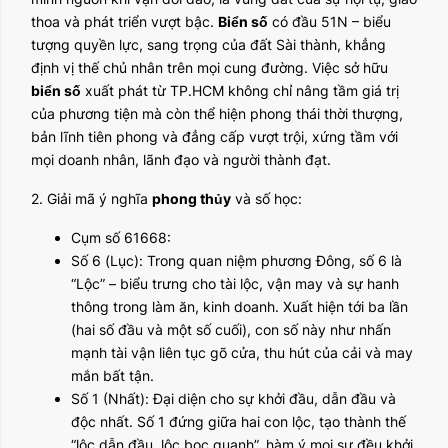
thoa và phát triển vượt bậc.
Biển số
có đầu 51N – biểu
tượng quyền lực, sang trọng của đất Sài thành, khẳng
định vị thế chủ nhân trên mọi cung đường. Việc sở hữu
biển số
xuất phát từ TP.HCM không chỉ nâng tầm giá trị
của phương tiện mà còn thể hiện phong thái thời thượng,
bản lĩnh tiên phong và đẳng cấp vượt trội, xứng tầm với
mọi doanh nhân, lãnh đạo và người thành đạt.
2. Giải mã ý nghĩa
phong thủy
và số học:
Cụm số 61668:
Số 6 (Lục): Trong quan niệm phương Đông, số 6 là
“Lộc” – biểu trưng cho tài lộc, vận may và sự hanh
thông trong làm ăn, kinh doanh. Xuất hiện tới ba lần
(hai số đầu và một số cuối), con số này như nhấn
mạnh tài vận liên tục gõ cửa, thu hút của cải và may
mắn bất tận.
Số 1 (Nhất): Đại diện cho sự khởi đầu, dẫn đầu và
độc nhất. Số 1 đứng giữa hai con lộc, tạo thành thế
“lộc dẫn đầu, lộc bọc quanh”, hàm ý mọi sự đều khởi