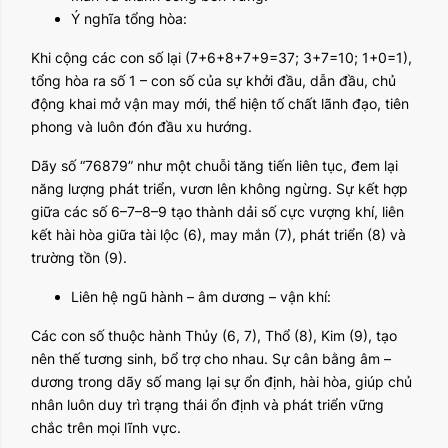
Ý nghĩa tổng hòa:
Khi cộng các con số lại (7+6+8+7+9=37; 3+7=10; 1+0=1),
tổng hòa ra số 1 – con số của sự khởi đầu, dẫn đầu, chủ
động khai mở vận may mới, thể hiện tố chất lãnh đạo, tiên
phong và luôn đón đầu xu hướng.
Dãy số “76879” như một chuỗi tăng tiến liên tục, đem lại
năng lượng phát triển, vươn lên không ngừng. Sự kết hợp
giữa các số 6–7–8–9 tạo thành dải số cực vượng khí, liên
kết hài hòa giữa tài lộc (6), may mắn (7), phát triển (8) và
trường tồn (9).
Liên hệ ngũ hành – âm dương – vận khí:
Các con số thuộc hành Thủy (6, 7), Thổ (8), Kim (9), tạo
nên thế tương sinh, bổ trợ cho nhau. Sự cân bằng âm –
dương trong dãy số mang lại sự ổn định, hài hòa, giúp chủ
nhân luôn duy trì trạng thái ổn định và phát triển vững
chắc trên mọi lĩnh vực.