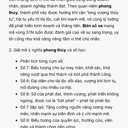
nhân, doanh nghiệp thành đạt. Theo quan niệm
phong
thủy
, thành phố này được hưởng khí vận “long vượng thủy
tụ”, hội tụ yếu tố tài lộc, cát khí mạnh mẽ, vô cùng lý tưởng
để phát triển kinh doanh và thăng tiến.
Biển số
xe
mang
mã vùng 51N luôn được đánh giá cao về sự sang trọng, uy
tín cũng như khả năng nâng tầm vị thế chủ nhân.
2. Giải mã ý nghĩa
phong thủy
và số học:
Phân tích từng cụm số:
Số 7: Biểu tượng cho sự may mắn, khởi sắc, khả
năng vượt qua thử thách và bứt phá thành công.
Số 6: Đại diện cho tài lộc dồi dào, vượng khí tích tụ,
mở đường cho nhiều cơ hội.
Số 8: Số của phát đạt, thịnh vượng, phát triển không
ngừng, được coi là “bát phát” – phát tài phát lộc.
Số 7 (lặp lại): Tăng cường nguồn năng lượng may
mắn, nhấn mạnh sự kiên định và ý chí mạnh mẽ.
Số 9: Biểu tượng của quyền lực, trường cửu, viên
mãn và thành công bền vững.