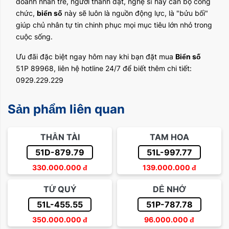
doanh nhân trẻ, người thành đạt, nghệ sĩ hay cán bộ công
chức,
biển số
này sẽ luôn là nguồn động lực, là "bửu bối"
giúp chủ nhân tự tin chinh phục mọi mục tiêu lớn nhỏ trong
cuộc sống.
Ưu đãi đặc biệt ngay hôm nay khi bạn đặt mua
Biển số
51P 89968, liên hệ hotline 24/7 để biết thêm chi tiết:
0929.229.229
Sản phẩm liên quan
THẦN TÀI
TAM HOA
51D-879.79
51L-997.77
330.000.000
đ
139.000.000
đ
TỨ QUÝ
DỄ NHỚ
51L-455.55
51P-787.78
350.000.000
đ
96.000.000
đ