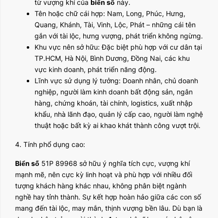
từ vượng khí của
biển số
này.
Tên hoặc chữ cái hợp: Nam, Long, Phúc, Hưng,
Quang, Khánh, Tài, Vinh, Lộc, Phát – những cái tên
gắn với tài lộc, hưng vượng, phát triển không ngừng.
Khu vực nên sở hữu: Đặc biệt phù hợp với cư dân tại
TP.HCM, Hà Nội, Bình Dương, Đồng Nai, các khu
vực kinh doanh, phát triển năng động.
Lĩnh vực sử dụng lý tưởng: Doanh nhân, chủ doanh
nghiệp, người làm kinh doanh bất động sản, ngân
hàng, chứng khoán, tài chính, logistics, xuất nhập
khẩu, nhà lãnh đạo, quản lý cấp cao, người làm nghệ
thuật hoặc bất kỳ ai khao khát thành công vượt trội.
4. Tính phổ dụng cao:
Biển số
51P 89968 sở hữu ý nghĩa tích cực, vượng khí
mạnh mẽ, nên cực kỳ linh hoạt và phù hợp với nhiều đối
tượng khách hàng khác nhau, không phân biệt ngành
nghề hay tỉnh thành. Sự kết hợp hoàn hảo giữa các con số
mang đến tài lộc, may mắn, thịnh vượng bền lâu. Dù bạn là