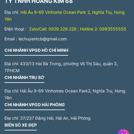
TY TNHH HOÀNG KIM 68
Địa chỉ:
Hải Âu 9-69 Vinhome Ocean Park 2, Nghĩa Trụ, Hưng
Yên
Điện thoại :
Zalo/Call: 0929.229.229 ; Hotline 2: 0993555555
Email :
lechuyentcb@gmail.com
CHI NHÁNH VPGD HỒ CHÍ MINH
Địa chỉ:
433/13 Hai Bà Trưng, phường Võ Thị Sáu, quận 3,
TPHCM
CHI NHÁNH TRỤ SỞ
Địa chỉ:
Hải Âu 9-69 Vinhomes Ocean Park2, Nghĩa Trụ, Hưng
Yên
CHI NHÁNH VPGD HẢI PHÒNG
Địa chỉ:
37/237 Đằng Hải, Hải An, Hải Phòng
BIỂN SỐ XE ĐẸP