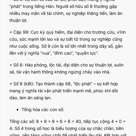
“phát” trong tiếng Hán. Người sở hữu số 8 thường gặp
nhiều may mắn về tài chính, sự nghiệp thăng tiến, làm ăn
thuận lợi.
+ Cặp 99: Cực kỳ quý hiếm, đại diện cho trường cửu, vĩnh
cửu, sức mạnh lớn lao và sự bất tử trong sự nghiệp cũng
như cuộc sống. Số 9 còn là số lớn nhất trong dãy số, gắn
liền với ý nghĩa “vua”, “đỉnh cao”, “quyền lực”.
+ Số 6: Hào phóng, lộc tài, đại diện cho sự thuận lợi, suôn
sẻ, tài vận hanh thông không ngừng chảy vào nhà.
+ Số 8 (kết): Tạo thành cặp 68, “lộc phát” – sự kết hợp
mang ý nghĩa tài vận phát triển mạnh mẽ, phúc khí dồi
dào, làm ăn sáng lạn.
Tổng hòa các con số:
Tổng các số: 8 + 9 + 9 + 6 + 8 = 40, tiếp tục cộng 4 + 0 =
4. Số 4 trong số học là biểu tượng của sự chắc chắn, bền
vững, nền tảng vững chãi để phát triển lâu dài. Kết hợp với