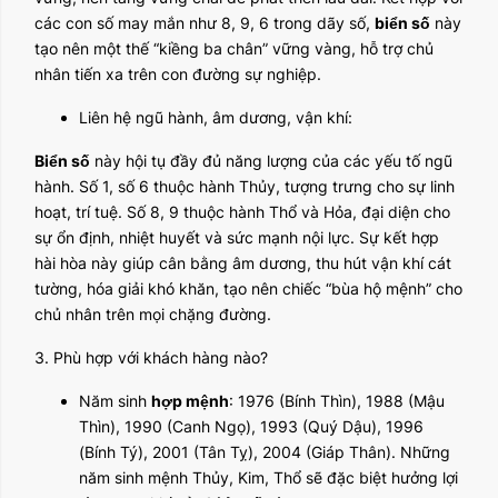
các con số may mắn như 8, 9, 6 trong dãy số,
biển số
này
tạo nên một thế “kiềng ba chân” vững vàng, hỗ trợ chủ
nhân tiến xa trên con đường sự nghiệp.
Liên hệ ngũ hành, âm dương, vận khí:
Biển số
này hội tụ đầy đủ năng lượng của các yếu tố ngũ
hành. Số 1, số 6 thuộc hành Thủy, tượng trưng cho sự linh
hoạt, trí tuệ. Số 8, 9 thuộc hành Thổ và Hỏa, đại diện cho
sự ổn định, nhiệt huyết và sức mạnh nội lực. Sự kết hợp
hài hòa này giúp cân bằng âm dương, thu hút vận khí cát
tường, hóa giải khó khăn, tạo nên chiếc “bùa hộ mệnh” cho
chủ nhân trên mọi chặng đường.
3. Phù hợp với khách hàng nào?
Năm sinh
hợp mệnh
: 1976 (Bính Thìn), 1988 (Mậu
Thìn), 1990 (Canh Ngọ), 1993 (Quý Dậu), 1996
(Bính Tý), 2001 (Tân Tỵ), 2004 (Giáp Thân). Những
năm sinh mệnh Thủy, Kim, Thổ sẽ đặc biệt hưởng lợi