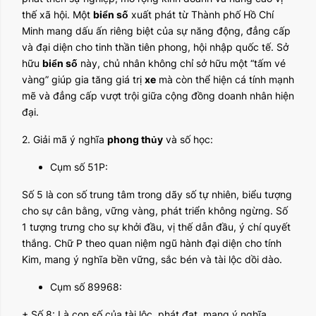
thế xã hội. Một
biển số
xuất phát từ Thành phố Hồ Chí
Minh mang dấu ấn riêng biệt của sự năng động, đẳng cấp
và đại diện cho tinh thần tiên phong, hội nhập quốc tế. Sở
hữu
biển số
này, chủ nhân không chỉ sở hữu một “tấm vé
vàng” giúp gia tăng giá trị
xe
mà còn thể hiện cá tính mạnh
mẽ và đẳng cấp vượt trội giữa cộng đồng doanh nhân hiện
đại.
2. Giải mã ý nghĩa
phong thủy
và số học:
Cụm số 51P:
Số 5 là con số trung tâm trong dãy số tự nhiên, biểu tượng
cho sự cân bằng, vững vàng, phát triển không ngừng. Số
1 tượng trưng cho sự khởi đầu, vị thế dẫn đầu, ý chí quyết
thắng. Chữ P theo quan niệm ngũ hành đại diện cho tính
Kim, mang ý nghĩa bền vững, sắc bén và tài lộc dồi dào.
Cụm số 89968:
+ Số 8: Là con số của tài lộc, phát đạt, mang ý nghĩa