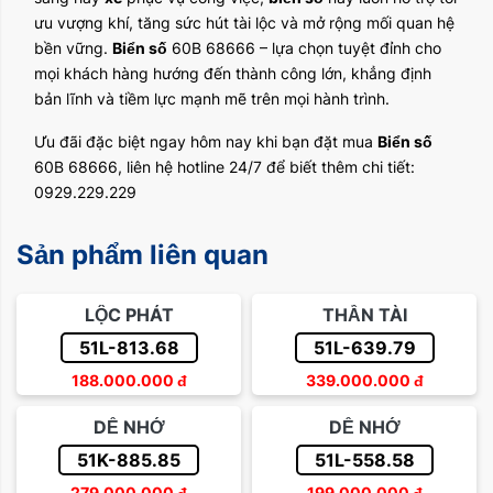
ưu vượng khí, tăng sức hút tài lộc và mở rộng mối quan hệ
bền vững.
Biển số
60B 68666 – lựa chọn tuyệt đỉnh cho
mọi khách hàng hướng đến thành công lớn, khẳng định
bản lĩnh và tiềm lực mạnh mẽ trên mọi hành trình.
Ưu đãi đặc biệt ngay hôm nay khi bạn đặt mua
Biển số
60B 68666, liên hệ hotline 24/7 để biết thêm chi tiết:
0929.229.229
Sản phẩm liên quan
LỘC PHÁT
THẦN TÀI
51L-813.68
51L-639.79
188.000.000
đ
339.000.000
đ
DỄ NHỚ
DỄ NHỚ
51K-885.85
51L-558.58
279.000.000
đ
199.000.000
đ