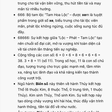
trưng cho tài vận bền vững, thu hút tiền tài và may
mắn từ nhiều hướng.
666: Bộ tam lộc “Tam Hoa Lộc” – được
xe
m là tuyệt
phẩm trong giới số
xe
, biểu trưng cho tài lộc viên
mãn, phát lộc không ngừng, cuộc sống sung túc đủ
đầy.
68666: Sự kết hợp giữa “Lộc – Phát – Tam Lộc” tạo
nên chuỗi số đại cát, mở ra vượng khí toàn diện cả
về tài chính lẫn thăng tiến sự nghiệp.
Cộng tổng các con số: 6 + 0 + 6 + 8 + 6 + 6 + 6 =
38. 3 + 8 = 11 (số 11). Trong số học, 11 là con số chủ
đạo, tượng trưng cho trực giác mạnh mẽ, tầm nhìn
xa, năng lực lãnh đạo và khả năng kiến tạo thành
công vượt trội.
Ngũ hành:
Biển số
này thiên về hành Thủy kết hợp
Thổ (6 thuộc Kim, 8 thuộc Thổ, 0 trung tính, 1 thuộc
Thủy). Kim sinh Thủy, Thổ sinh Kim. Sự kết hợp này
tạo dòng chảy vượng khí hài hòa, thúc đẩy vận trình
hanh thông, tiền tài đổ về như nước.