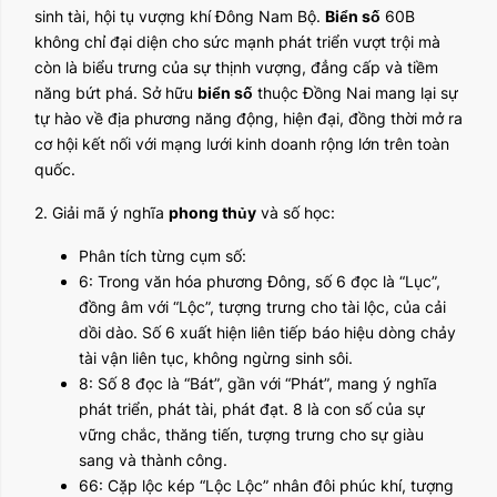
sinh tài, hội tụ vượng khí Đông Nam Bộ.
Biển số
60B
không chỉ đại diện cho sức mạnh phát triển vượt trội mà
còn là biểu trưng của sự thịnh vượng, đẳng cấp và tiềm
năng bứt phá. Sở hữu
biển số
thuộc Đồng Nai mang lại sự
tự hào về địa phương năng động, hiện đại, đồng thời mở ra
cơ hội kết nối với mạng lưới kinh doanh rộng lớn trên toàn
quốc.
2. Giải mã ý nghĩa
phong thủy
và số học:
Phân tích từng cụm số:
6: Trong văn hóa phương Đông, số 6 đọc là “Lục”,
đồng âm với “Lộc”, tượng trưng cho tài lộc, của cải
dồi dào. Số 6 xuất hiện liên tiếp báo hiệu dòng chảy
tài vận liên tục, không ngừng sinh sôi.
8: Số 8 đọc là “Bát”, gần với “Phát”, mang ý nghĩa
phát triển, phát tài, phát đạt. 8 là con số của sự
vững chắc, thăng tiến, tượng trưng cho sự giàu
sang và thành công.
66: Cặp lộc kép “Lộc Lộc” nhân đôi phúc khí, tượng