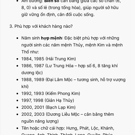
Âm dương:
Biển số
cân bằng giữa các số chẵn (6,
8, 0) và số lẻ (trong tổng hòa), giúp người sở hữu
giữ vững ổn định, cân đối cuộc sống.
3. Phù hợp với khách hàng nào?
Năm sinh
hợp mệnh
: Đặc biệt phù hợp với những
người sinh các năm mệnh Thủy, mệnh Kim và mệnh
Thổ như:
1984, 1985 (Hải Trung Kim)
1986, 1987 (Lư Trung Hỏa – hợp số 6, 8 tăng khí
dương lộc)
1988, 1989 (Đại Lâm Mộc – tương sinh, hỗ trợ vượng
khí)
1992, 1993 (Kiếm Phong Kim)
1997, 1998 (Giản Hạ Thủy)
2000, 2001 (Bạch Lạp Kim)
2002, 2003 (Dương Liễu Mộc – cân bằng thêm
nguồn năng lượng)
Tên hoặc chữ cái hợp: Hưng, Phát, Lộc, Khánh,
Quang, Anh, Thịnh, Thành, Long, Quyền, Phúc,