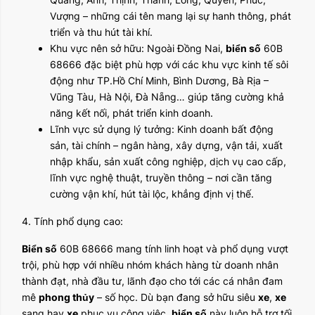
Vượng – những cái tên mang lại sự hanh thông, phát
triển và thu hút tài khí.
Khu vực nên sở hữu: Ngoài Đồng Nai,
biển số
60B
68666 đặc biệt phù hợp với các khu vực kinh tế sôi
động như TP.Hồ Chí Minh, Bình Dương, Bà Rịa –
Vũng Tàu, Hà Nội, Đà Nẵng… giúp tăng cường khả
năng kết nối, phát triển kinh doanh.
Lĩnh vực sử dụng lý tưởng: Kinh doanh bất động
sản, tài chính – ngân hàng, xây dựng, vận tải, xuất
nhập khẩu, sản xuất công nghiệp, dịch vụ cao cấp,
lĩnh vực nghệ thuật, truyền thông – nơi cần tăng
cường vận khí, hút tài lộc, khẳng định vị thế.
4. Tính phổ dụng cao:
Biển số
60B 68666 mang tính linh hoạt và phổ dụng vượt
trội, phù hợp với nhiều nhóm khách hàng từ doanh nhân
thành đạt, nhà đầu tư, lãnh đạo cho tới các cá nhân đam
mê
phong thủy
– số học. Dù bạn đang sở hữu siêu
xe
,
xe
sang hay
xe
phục vụ công việc,
biển số
này luôn hỗ trợ tối