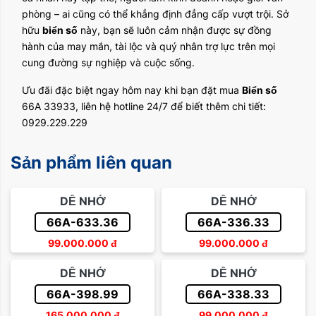
phòng – ai cũng có thể khẳng định đẳng cấp vượt trội. Sở
hữu
biển số
này, bạn sẽ luôn cảm nhận được sự đồng
hành của may mắn, tài lộc và quý nhân trợ lực trên mọi
cung đường sự nghiệp và cuộc sống.
Ưu đãi đặc biệt ngay hôm nay khi bạn đặt mua
Biển số
66A 33933, liên hệ hotline 24/7 để biết thêm chi tiết:
0929.229.229
Sản phẩm liên quan
DỄ NHỚ
DỄ NHỚ
66A-633.36
66A-336.33
99.000.000
đ
99.000.000
đ
DỄ NHỚ
DỄ NHỚ
66A-398.99
66A-338.33
165.000.000
đ
99.000.000
đ