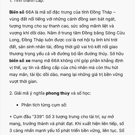
1. Tỉnh thành cấp:
Biển số
66A là mã số đặc trưng của tỉnh Đồng Tháp –
vùng đất nổi tiếng với những cánh đồng sen bát ngát,
tượng trưng cho sự thanh cao, sức sống mãnh liệt và
vượng khí dồi dào. Nằm ở trung tâm Đồng bằng Sông Cửu
Long, Đồng Tháp luôn được coi là nơi hội tụ linh khí trời
đất, sản sinh nhân tài, đồng thời giữ vai trò kết nối giao
thương trọng yếu cả về đường bộ lẫn đường thủy. Sở hữu
biển số
xe
mang mã 66A không chỉ góp phần khẳng định
vị thế, uy tín và đẳng cấp của chủ nhân mà còn thu hút
may mắn, tài lộc dồi dào, mang lại những giá trị bền vững
vượt thời gian.
2. Giải mã ý nghĩa
phong thủy
và số học:
Phân tích từng cụm số:
+ Cụm đầu “339”: Số 3 tượng trưng cho tài trí, sự mở
mang, trưởng thành và phát đạt. Khi xuất hiện liên tiếp, số
3 càng nhấn mạnh yếu tố phát triển bền vững, liên tục. Số