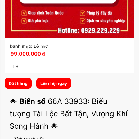
Danh mục:
Dễ nhớ
99.000.000
đ
TTH
Đặt hàng
Liên hệ ngay
🌟
Biển số
66A 33933: Biểu
tượng Tài Lộc Bất Tận, Vượng Khí
Song Hành 🌟