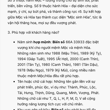
Số 3 thuộc hành Mộc – tượng trưng cho sự sinh sôi, phát
triển, bền vững. Số 9 thuộc hành Hỏa – đại diện cho sức
mạnh, ý chí, sự bứt phá, và thành công rực rỡ. Sự kết hợp
giữa Mộc và Hỏa tạo thành cục diện “Mộc sinh Hỏa”, tức là
vận hội thăng hoa, mọi sự đều vượng phát.
3. Phù hợp với khách hàng nào?
Năm sinh
hợp mệnh
:
Biển số
66A 33933 đặc biệt
vượng khí cho người mệnh Mộc và mệnh Hỏa.
Những năm sinh như 1988 (Mậu Thìn), 1989 (Kỷ Tỵ),
1994 (Giáp Tuất), 1995 (Ất Hợi), 2000 (Canh Thìn),
2001 (Tân Tỵ), 1980 (Canh Thân), 1981 (Tân Dậu),
1978 (Mậu Ngọ), 1979 (Kỷ Mùi), cùng nhiều năm
thuộc mệnh Mộc/Hỏa đều rất phù hợp.
Tên hoặc chữ cái hợp: Những tên gắn liền với sự
phát triển, phúc lộc, ví dụ như: Thành, Phúc, Lộc,
Tài, Hưng, Thịnh, Dũng, Quang, Minh, Vượng, Phát.
Những chữ cái như T, Q, L, H, P, M, D, V sẽ cộng
hưởng năng lượng tích cực với chủ nhân.
Khu vực nên sở hữu:
Biển số
này phát huy tối đa