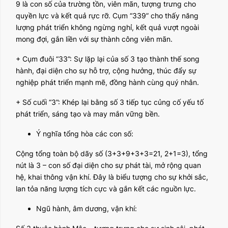
9 là con số của trường tồn, viên mãn, tượng trưng cho
quyền lực và kết quả rực rỡ. Cụm “339” cho thấy năng
lượng phát triển không ngừng nghỉ, kết quả vượt ngoài
mong đợi, gắn liền với sự thành công viên mãn.
+ Cụm đuôi “33”: Sự lặp lại của số 3 tạo thành thế song
hành, đại diện cho sự hỗ trợ, cộng hưởng, thúc đẩy sự
nghiệp phát triển mạnh mẽ, đồng hành cùng quý nhân.
+ Số cuối “3”: Khép lại bằng số 3 tiếp tục củng cố yếu tố
phát triển, sáng tạo và may mắn vững bền.
Ý nghĩa tổng hòa các con số:
Cộng tổng toàn bộ dãy số (3+3+9+3+3=21, 2+1=3), tổng
nút là 3 – con số đại diện cho sự phát tài, mở rộng quan
hệ, khai thông vận khí. Đây là biểu tượng cho sự khởi sắc,
lan tỏa năng lượng tích cực và gắn kết các nguồn lực.
Ngũ hành, âm dương, vận khí: