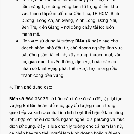
tiềm năng tại những vùng kinh tế trọng điểm, khu
vực thành thị sầm uất như Cần Thơ, TP.HCM, Bình
Dương, Long An, An Giang, Vĩnh Long, Đồng Nai,
Bến Tre, Kiên Giang – nơi dòng chảy tài lộc luôn
mạnh mẽ.
Lĩnh vực sử dụng lý tưởng:
Biển số
hoàn hảo cho
doanh nhân, nhà đầu tư, chủ doanh nghiệp lĩnh vực
bất động sản, tài chính, xây dựng, thương mại, vận
tải, giáo dục, truyền thông, dịch vụ, hoặc các cá
nhân có khát vọng phát triển vượt trội, mong cầu
thành công bền vững.
4. Tính phổ dụng cao:
Biển số
66A 33933 sở hữu cấu trúc số cân đối, lặp lại tạo
vượng khí liên hoàn, dễ nhớ, gây ấn tượng mạnh trong
giao tiếp và kinh doanh. Tính linh hoạt thể hiện ở khả năng
phù hợp với nhiều độ tuổi, ngành nghề, địa phương và mục
đích sử dụng. Đây là lựa chọn lý tưởng cho cả nam lẫn nữ,
cá nhân hay tập thể, người làm kinh doanh hoặc giới văn