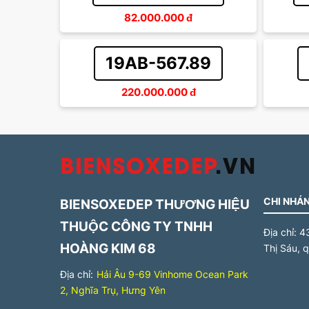
82.000.000
đ
19AB-567.89
220.000.000
đ
CHI NHÁN
BIENSOXEDEP THƯƠNG HIỆU
THUỘC CÔNG TY TNHH
Địa chỉ:
4
HOÀNG KIM 68
Thị Sáu, 
Địa chỉ:
Hải Âu 9-69 Vinhome Ocean Park
2, Nghĩa Trụ, Hưng Yên