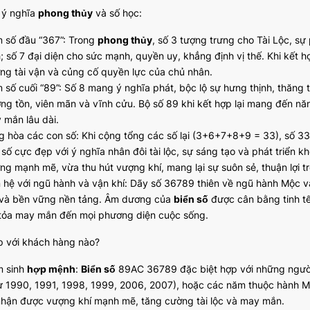
ã ý nghĩa
phong thủy
và số học:
 số đầu “367”: Trong
phong thủy
, số 3 tượng trưng cho Tài Lộc, sự ph
; số 7 đại diện cho sức mạnh, quyền uy, khẳng định vị thế. Khi kết hợ
ng tài vận và củng cố quyền lực của chủ nhân.
 số cuối “89”: Số 8 mang ý nghĩa phát, bộc lộ sự hưng thịnh, thăng t
ờng tồn, viên mãn và vĩnh cửu. Bộ số 89 khi kết hợp lại mang đến n
 mắn lâu dài.
g hòa các con số: Khi cộng tổng các số lại (3+6+7+8+9 = 33), số 3
 số cực đẹp với ý nghĩa nhân đôi tài lộc, sự sáng tạo và phát triể
ng mạnh mẽ, vừa thu hút vượng khí, mang lại sự suôn sẻ, thuận lợi tr
n hệ với ngũ hành và vận khí: Dãy số 36789 thiên về ngũ hành Mộc và
 và bền vững nền tảng. Âm dương của
biển số
được cân bằng tinh tế
 tỏa may mắn đến mọi phương diện cuộc sống.
p với khách hàng nào?
 sinh
hợp mệnh
:
Biển số
89AC 36789 đặc biệt hợp với những người
ư 1990, 1991, 1998, 1999, 2006, 2007), hoặc các năm thuộc hành 
nhận được vượng khí mạnh mẽ, tăng cường tài lộc và may mắn.