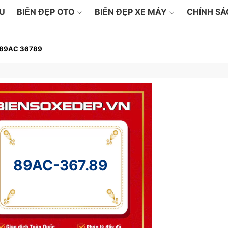
ỆU
BIỂN ĐẸP OTO
BIỂN ĐẸP XE MÁY
CHÍNH S
89AC 36789
89AC-367.89