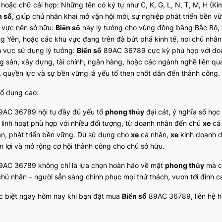
 hoặc chữ cái hợp: Những tên có ký tự như C, K, G, L, N, T, M, H (K
n số
, giúp chủ nhân khai mở vận hội mới, sự nghiệp phát triển bền v
 vực nên sở hữu:
Biển số
này lý tưởng cho vùng đồng bằng Bắc Bộ, 
g Yên, hoặc các khu vực đang trên đà bứt phá kinh tế, nơi chủ nhân 
h vực sử dụng lý tưởng:
Biển số
89AC 36789 cực kỳ phù hợp với doan
g sản, xây dựng, tài chính, ngân hàng, hoặc các ngành nghề liên quan
, quyền lực và sự bền vững là yếu tố then chốt dẫn đến thành công.
hổ dụng cao:
AC 36789 hội tụ đầy đủ yếu tố
phong thủy
đại cát, ý nghĩa số học
linh hoạt phù hợp với nhiều đối tượng, từ doanh nhân đến chủ
xe
cá 
an, phát triển bền vững. Dù sử dụng cho
xe
cá nhân,
xe
kinh doanh d
n lợi và mở rộng cơ hội thành công cho chủ sở hữu.
AC 36789 không chỉ là lựa chọn hoàn hảo về mặt
phong thủy
mà cò
chủ nhân – người sẵn sàng chinh phục mọi thử thách, vươn tới đỉnh c
c biệt ngay hôm nay khi bạn đặt mua
Biển số
89AC 36789, liên hệ ho