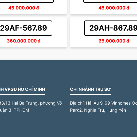
45.000.000
đ
45.000.000
đ
29AF-567.89
29AH-867.8
360.000.000
đ
65.000.000
đ
H VPGD HỒ CHÍ MINH
CHI NHÁNH TRỤ SỞ
33/13 Hai Bà Trưng, phường Võ
Địa chỉ:
Hải Âu 9-69 Vinhomes O
quận 3, TPHCM
Park2, Nghĩa Trụ, Hưng Yên