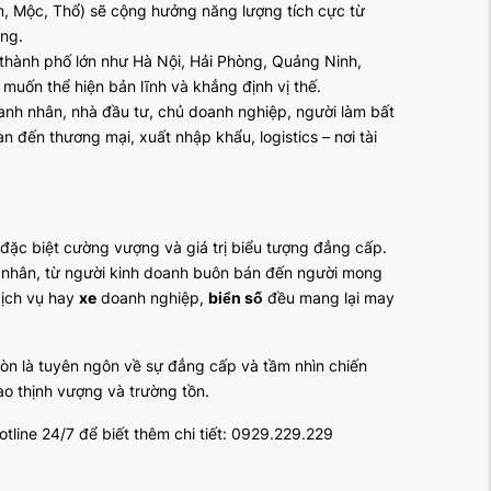
im, Mộc, Thổ) sẽ cộng hưởng năng lượng tích cực từ
ững.
thành phố lớn như Hà Nội, Hải Phòng, Quảng Ninh,
muốn thể hiện bản lĩnh và khẳng định vị thế.
h nhân, nhà đầu tư, chủ doanh nghiệp, người làm bất
 đến thương mại, xuất nhập khẩu, logistics – nơi tài
 đặc biệt cường vượng và giá trị biểu tượng đẳng cấp.
nhân, từ người kinh doanh buôn bán đến người mong
ịch vụ hay
xe
doanh nghiệp,
biển số
đều mang lại may
n là tuyên ngôn về sự đẳng cấp và tầm nhìn chiến
ao thịnh vượng và trường tồn.
tline 24/7 để biết thêm chi tiết: 0929.229.229