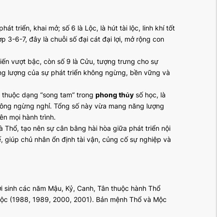
át triển, khai mở; số 6 là Lộc, là hút tài lộc, linh khí tốt
p 3-6-7, đây là chuỗi số đại cát đại lợi, mở rộng con
iến vượt bậc, còn số 9 là Cửu, tượng trưng cho sự
ăng lượng của sự phát triển không ngừng, bền vững và
3 thuộc dạng “song tam” trong
phong thủy
số học, là
n không ngừng nghỉ. Tổng số này vừa mang năng lượng
ên mọi hành trình.
 Thổ, tạo nên sự cân bằng hài hòa giữa phát triển nội
, giúp chủ nhân ổn định tài vận, củng cố sự nghiệp và
 sinh các năm Mậu, Kỷ, Canh, Tân thuộc hành Thổ
Mộc (1988, 1989, 2000, 2001). Bản mệnh Thổ và Mộc