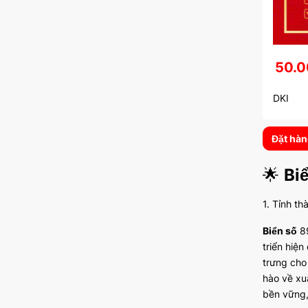
50.0
DKI
Đặt hà
🌟
Bi
1. Tỉnh th
Biển số
89
triển hiện
trưng cho
hào về xu
bền vững, 