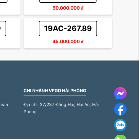
50.000.000
đ
9
19AC-267.89
45.000.000
đ
CHI NHÁNH VPGD HẢI PHÒNG
Messe
cean
Địa chỉ:
37/237 Đằng Hải, Hải An, Hải
Face
Phòng
Za