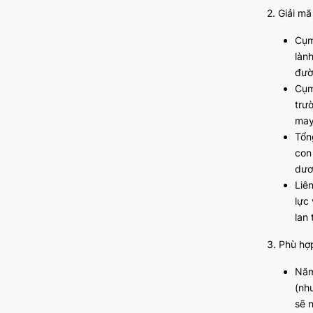
2. Giải m
Cụm
lành
đườ
Cụm
trư
may
Tổn
con
dươ
Liê
lực
lan
3. Phù hợ
Năm
(nh
sẽ 