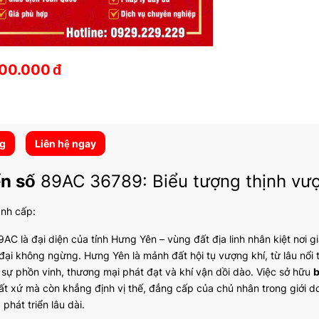
00.000
đ
ng
Liên hệ ngay
ển số
89AC 36789: Biểu tượng thịnh vượ
ành cấp:
AC là đại diện của tỉnh Hưng Yên – vùng đất địa linh nhân kiệt nơi g
 đại không ngừng. Hưng Yên là mảnh đất hội tụ vượng khí, từ lâu nổi t
 sự phồn vinh, thương mại phát đạt và khí vận dồi dào. Việc sở hữu
b
ất xứ mà còn khẳng định vị thế, đẳng cấp của chủ nhân trong giới 
phát triển lâu dài.