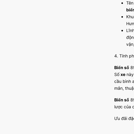
Tên
biể
Khu
Hưn
Lĩn
độn
vận
4. Tính p
Biển số
89
Số
xe
này 
cầu bình 
mắn, thuậ
Biển số
89
lược của 
Ưu đãi đặ