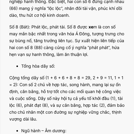
nghiệp hanh thông. Đặc biệt, hai con số 6 đứng cạnh nhau
(66) mang ý nghĩa “lộc lộc”, nhân đôi tài vận, phúc khí dồi
dào, thu hút cơ hội kinh doanh.
Số 8 (Bát): Phát lộc, phát tài. Số 8 được
xe
m là con số
may mắn bậc nhất trong văn hóa Á Đông, tượng trưng cho
sự bùng nổ, tăng trưởng liên tục. Sự xuất hiện liên tiếp của
hai con số 8 (88) càng củng cố ý nghĩa “phát phát”, hứa
hẹn vạn sự hanh thông, làm ăn thuận lợi.
Tổng hòa dãy số:
Cộng tổng dãy số (1 + 6 + 6 + 8 + 8 = 29, 2 + 9 = 11, 1 + 1
= 2): Con số 2 chủ về hợp tác, song hành, mang lại sự ổn
định, cân bằng, hỗ trợ tốt cho các mối quan hệ công việc
và cuộc sống. Dãy số này hội tụ cả yếu tố khởi đầu (1), tài
lộc (6), phát đạt (8), và sự cân bằng, hợp tác (2), đảm bảo
cho chủ nhân một con đường sự nghiệp vững chắc, thịnh
vượng dài lâu.
Ngũ hành – Âm dương: