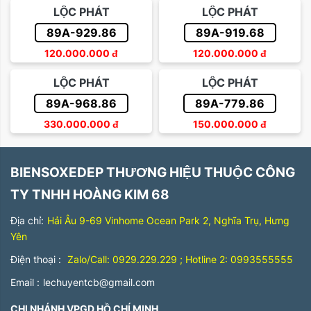
LỘC PHÁT
LỘC PHÁT
89A-929.86
89A-919.68
120.000.000
đ
120.000.000
đ
LỘC PHÁT
LỘC PHÁT
89A-968.86
89A-779.86
330.000.000
đ
150.000.000
đ
BIENSOXEDEP THƯƠNG HIỆU THUỘC CÔNG
TY TNHH HOÀNG KIM 68
Địa chỉ:
Hải Âu 9-69 Vinhome Ocean Park 2, Nghĩa Trụ, Hưng
Yên
Điện thoại :
Zalo/Call: 0929.229.229 ; Hotline 2: 0993555555
Email :
lechuyentcb@gmail.com
CHI NHÁNH VPGD HỒ CHÍ MINH