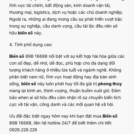
lĩnh vực tài chính, bất động sản, kinh doanh vận tải,
thương mại, logistics, dịch vụ hoặc các chủ doanh nghiệp.
Ngoài ra, những ai đang mong cầu sự phát triển vượt bậc
trong sự nghiệp, cầu danh vọng, cầu tài lộc đều nên sở
hữu
biển số
này.
4. Tính phổ dụng cao:
Biển số
89B 16688 nổi bật với sự kết hợp hài hòa giữa các
con số đẹp, dễ nhớ, dễ đọc, phù hợp cho đa dạng đối
tượng khách hàng ở nhiều lứa tuổi và ngành nghề. Không
phân biệt nam nữ, lĩnh vực hoạt động hay địa bàn sinh
sống,
biển số
này luôn phát huy tối đa giá trị
phong thủy
mang lại bình an, thịnh vượng, thuận buồm xuôi gió. Đảm
bảo when ai sở hữu đều cảm nhận rõ sự chuyển biến tích
cực về tài vận, công danh và các mối quan hệ xã hội.
Ưu đãi đặc biệt ngay hôm nay khi bạn đặt mua
Biển số
89B 16688, liên hệ hotline 24/7 để biết thêm chi tiết:
0929.229.229