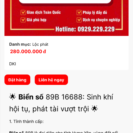
Danh mục:
Lộc phát
280.000.000
đ
DKI
Đặt hàng
Liên hệ ngay
🌟
Biển số
89B 16688: Sinh khí
hội tụ, phát tài vượt trội 🌟
1. Tỉnh thành cấp:
Biển số
89B là đại diện cho tỉnh Hưng Yên, vùng đất nổi