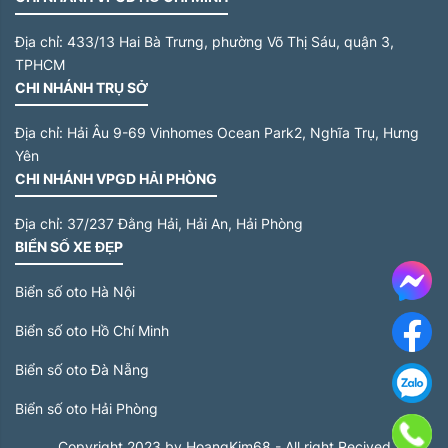
Địa chỉ:
433/13 Hai Bà Trưng, phường Võ Thị Sáu, quận 3,
TPHCM
CHI NHÁNH TRỤ SỞ
Địa chỉ:
Hải Âu 9-69 Vinhomes Ocean Park2, Nghĩa Trụ, Hưng
Yên
CHI NHÁNH VPGD HẢI PHÒNG
Địa chỉ:
37/237 Đằng Hải, Hải An, Hải Phòng
BIỂN SỐ XE ĐẸP
Me
Biển số oto Hà Nội
Biển số oto Hồ Chí Minh
F
Biển số oto Đà Nẵng
Biển số oto Hải Phòng
G
Copyright 2023 by HoangKim68 - All right Recived