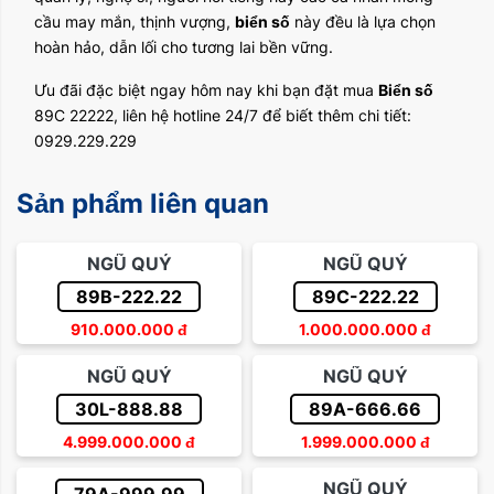
cầu may mắn, thịnh vượng,
biển số
này đều là lựa chọn
hoàn hảo, dẫn lối cho tương lai bền vững.
Ưu đãi đặc biệt ngay hôm nay khi bạn đặt mua
Biển số
89C 22222, liên hệ hotline 24/7 để biết thêm chi tiết:
0929.229.229
Sản phẩm liên quan
NGŨ QUÝ
NGŨ QUÝ
89B-222.22
89C-222.22
910.000.000
đ
1.000.000.000
đ
NGŨ QUÝ
NGŨ QUÝ
30L-888.88
89A-666.66
4.999.000.000
đ
1.999.000.000
đ
NGŨ QUÝ