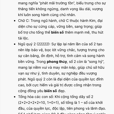
mang nghĩa “phát mãi trường tồn”, biểu trưng cho sự
thăng tiến không ngừng, danh vọng lâu dài, vượng
khí luôn song hành cùng chủ nhân.
Chữ C: Trong ngũ hành, chữ C thuộc hành Kim, đại
diện cho sự cứng cáp, vững bền, sang trọng; giúp
bổ trợ cho tổng thể
biển số
thêm mạnh mẽ, thu hút
tài lộc.
Ngũ quý 2 (22222): Sự lặp lại năm lần của số 2 tạo
nên lớp bảo vệ, bọc lót vững chắc, tượng trưng cho
sự cân bằng, ổn định, hỗ trợ, tình cảm và song hành
bền vững. Trong
phong thủy
, số 2 còn là “song hỷ”,
mang lại niềm vui và may mắn kép, giúp chủ sở hữu
vạn sự như ý, tình duyên, sự nghiệp đều vượng
phát. Ngũ quý 2 còn là đại diện của quyền lực đỉnh
cao, bởi cực hiếm và giá trị được công nhận trong
cộng đồng yêu
biển số
đẹp.
Tổng hòa các con số: Khi cộng tổng dãy số 2
(2+2+2+2+2=10, 1+0=1), số tổng là 1 – số của khởi
đầu, của quyền lực, độc lập, tiên phong và lãnh đạo.