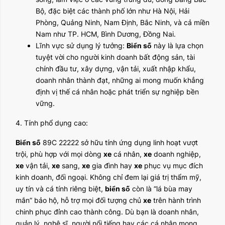
Bộ, đặc biệt các thành phố lớn như Hà Nội, Hải
Phòng, Quảng Ninh, Nam Định, Bắc Ninh, và cả miền
Nam như TP. HCM, Bình Dương, Đồng Nai.
Lĩnh vực sử dụng lý tưởng:
Biển số
này là lựa chọn
tuyệt vời cho người kinh doanh bất động sản, tài
chính đầu tư, xây dựng, vận tải, xuất nhập khẩu,
doanh nhân thành đạt, những ai mong muốn khẳng
định vị thế cá nhân hoặc phát triển sự nghiệp bền
vững.
4. Tính phổ dụng cao:
Biển số
89C 22222 sở hữu tính ứng dụng linh hoạt vượt
trội, phù hợp với mọi dòng
xe
cá nhân,
xe
doanh nghiệp,
xe
vận tải,
xe
sang,
xe
gia đình hay
xe
phục vụ mục đích
kinh doanh, đối ngoại. Không chỉ đem lại giá trị thẩm mỹ,
uy tín và cá tính riêng biệt,
biển số
còn là “lá bùa may
mắn” bảo hộ, hỗ trợ mọi đối tượng chủ
xe
trên hành trình
chinh phục đỉnh cao thành công. Dù bạn là doanh nhân,
quản lý, nghệ sĩ, người nổi tiếng hay các cá nhân mong