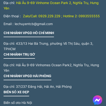
Địa chỉ:
Hải Âu 9-69 Vinhome Ocean Park 2, Nghĩa Trụ, Hưng
Yên
Điện thoại :
Zalo/Call: 0929.229.229 ; Hotline 2: 0993555555
Email :
lechuyentcb@gmail.com
CHI NHÁNH VPGD HỒ CHÍ MINH
Địa chỉ:
433/13 Hai Bà Trưng, phường Võ Thị Sáu, quận 3,
TPHCM
CHI NHÁNH TRỤ SỞ
Địa chỉ:
Hải Âu 9-69 Vinhomes Ocean Park2, Nghĩa Trụ, Hưng
Yên
CHI NHÁNH VPGD HẢI PHÒNG
Địa chỉ:
37/237 Đằng Hải, Hải An, Hải Phòng
BIỂN SỐ XE ĐẸP
Me
Biển số oto Hà Nội