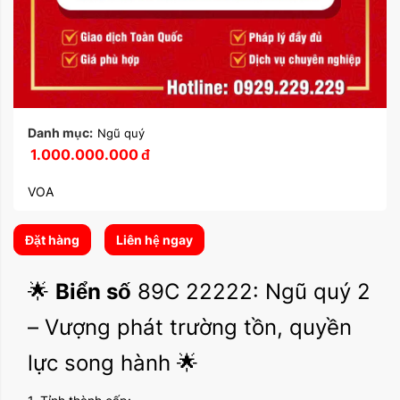
Danh mục:
Ngũ quý
1.000.000.000
đ
VOA
Đặt hàng
Liên hệ ngay
🌟
Biển số
89C 22222: Ngũ quý 2
– Vượng phát trường tồn, quyền
lực song hành 🌟