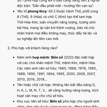
Số 1 phối hợp cùng 89 ở đầu càng nâng tầm ý nghĩa
độc bản: “Dẫn đầu phát mãi – trường tồn vạn sự”.
Yếu tố
phong thủy
: Số 2 thuộc hành Thổ, phối cùng
8 (Thổ), 9 (Hỏa) và chữ C (Kim) tạo thế tam hợp
Thổ-Hỏa-Kim, luân chuyển năng lượng, tương sinh
hài hòa, mang lại vận khí thịnh vượng, bảo vệ chủ
nhân tránh mọi điều không may, thúc đẩy tài lộc và
sự nghiệp lên tầm cao mới.
3. Phù hợp với khách hàng nào?
Năm sinh
hợp mệnh
:
Biển số
22222 đặc biệt hợp
với các chủ nhân mệnh Thổ, mệnh Kim, mệnh Hỏa.
Các năm sinh nên sở hữu: 1960, 1968, 1976, 1985,
1986, 1990, 1991, 1994, 1995, 2000, 2006, 2007,
2010, 2016, 2018…
Tên hoặc chữ cái hợp: Những tên bắt đầu bằng D,
H, K, L, M, N, T, V… sẽ cộng hưởng năng lượng, kích
hoạt vận may cho chủ sở hữu.
Khu vực nên sở hữu:
Biển số
phù hợp cho người sinh
sống, làm việc ở các vùng trung du, đồng bằng Bắc