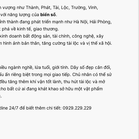
h vượng như Thành, Phát, Tài, Lộc, Trường, Vinh,
 với năng lượng của
biển số
.
tỉnh thành đang phát triển mạnh như Hà Nội, Hải Phòng,
 phá về kinh tế, giao thương.
kinh doanh bất động sản, tài chính, công nghệ, xây
ình ảnh bản thân, tăng cường tài lộc và vị thế xã hội.
hiều ngành nghề, lứa tuổi, giới tính. Dãy số đẹp cân đối,
u ấn riêng biệt trong mọi giao tiếp. Chủ nhân có thể sử
ều tăng thêm khí vận tốt lành, thu hút tài lộc và mở
ho bất cứ ai đang khát khao sở hữu một vật phẩm
.
line 24/7 để biết thêm chi tiết: 0929.229.229