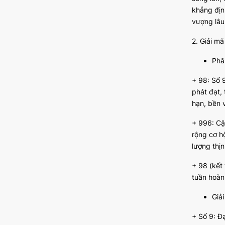
khẳng địn
vượng lâu
2. Giải m
Phâ
+ 98: Số 
phát đạt,
hạn, bền 
+ 996: Cặ
rộng cơ h
lượng thị
+ 98 (kết 
tuần hoàn
Giải
+ Số 9: Đạ