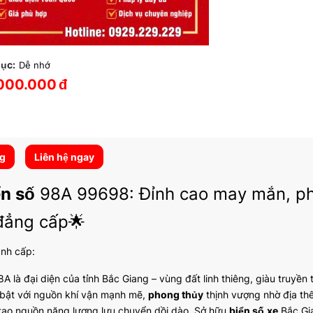
ục:
Dễ nhớ
000.000
đ
ng
Liên hệ ngay
ển số
98A 99698: Đỉnh cao may mắn, ph
đẳng cấp🌟
ành cấp:
A là đại diện của tỉnh Bắc Giang – vùng đất linh thiêng, giàu truyền
 bật với nguồn khí vận mạnh mẽ,
phong thủy
thịnh vượng nhờ địa thế 
 tạo nguồn năng lượng lưu chuyển dồi dào. Sở hữu
biển số
xe
Bắc Gia