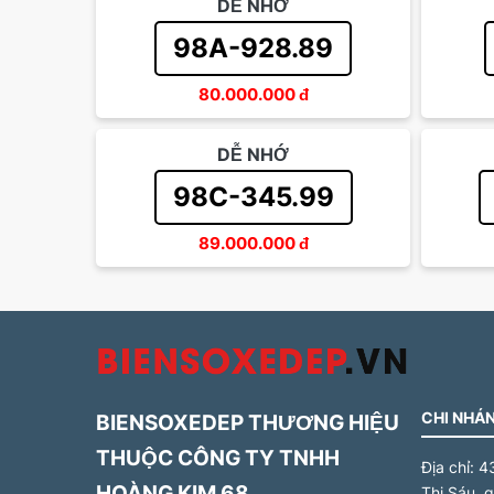
DỄ NHỚ
98A-928.89
80.000.000
đ
DỄ NHỚ
98C-345.99
89.000.000
đ
CHI NHÁN
BIENSOXEDEP THƯƠNG HIỆU
THUỘC CÔNG TY TNHH
Địa chỉ:
4
HOÀNG KIM 68
Thị Sáu, 