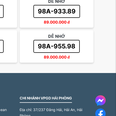
DỄ NHỚ
98A-933.89
89.000.000
đ
DỄ NHỚ
98A-955.98
89.000.000
đ
CHI NHÁNH VPGD HẢI PHÒNG
Messe
cean
Địa chỉ:
37/237 Đằng Hải, Hải An, Hải
Face
Phòng