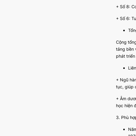
+ Số 8: Co
+ Số 6: T
Tổn
Cộng tổng 
tảng bền 
phát triển
Liê
+ Ngũ hành
tục, giúp
+ Âm dương
học hiện đ
3. Phù hợ
Năm