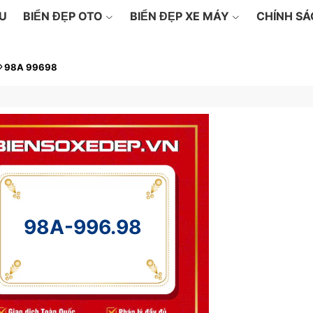
ỆU
BIỂN ĐẸP OTO
BIỂN ĐẸP XE MÁY
CHÍNH S
98A 99698
98A-996.98