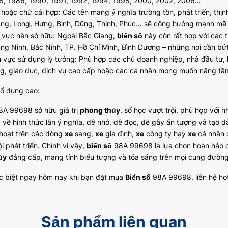
8, 1986, 1990, 1991, 1992, 1994, 1998, 2000, 2002, 2006…
 hoặc chữ cái hợp: Các tên mang ý nghĩa trường tồn, phát triển, thịn
ng, Long, Hưng, Bình, Dũng, Thịnh, Phúc… sẽ cộng hưởng mạnh mẽ
 vực nên sở hữu: Ngoài Bắc Giang,
biển số
này còn rất hợp với các 
ng Ninh, Bắc Ninh, TP. Hồ Chí Minh, Bình Dương – những nơi cần bứt
h vực sử dụng lý tưởng: Phù hợp các chủ doanh nghiệp, nhà đầu tư, 
g, giáo dục, dịch vụ cao cấp hoặc các cá nhân mong muốn nâng tầm h
hổ dụng cao:
A 99698 sở hữu giá trị
phong thủy
, số học vượt trội, phù hợp với n
 về hình thức lẫn ý nghĩa, dễ nhớ, dễ đọc, dễ gây ấn tượng và tạo dấ
 hoạt trên các dòng
xe
sang,
xe
gia đình,
xe
công ty hay
xe
cá nhân đ
i phát triển. Chính vì vậy,
biển số
98A 99698 là lựa chọn hoàn hảo c
ủy
đẳng cấp, mang tính biểu tượng và tỏa sáng trên mọi cung đường
c biệt ngay hôm nay khi bạn đặt mua
Biển số
98A 99698, liên hệ hot
Sản phẩm liên quan