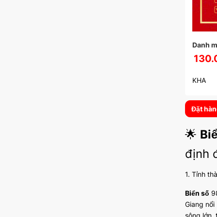
Danh m
130.
KHA
Đặt hà
🌟
Bi
định 
1. Tỉnh th
Biển số
98
Giang nổi
sông lớn,