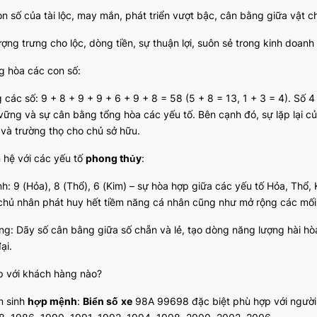
n số của tài lộc, may mắn, phát triển vượt bậc, cân bằng giữa vật ch
ượng trưng cho lộc, dòng tiền, sự thuận lợi, suôn sẻ trong kinh doan
g hòa các con số:
các số: 9 + 8 + 9 + 9 + 6 + 9 + 8 = 58 (5 + 8 = 13, 1 + 3 = 4). Số 
vững và sự cân bằng tổng hòa các yếu tố. Bên cạnh đó, sự lặp lại c
 và trường thọ cho chủ sở hữu.
n hệ với các yếu tố
phong thủy
:
: 9 (Hỏa), 8 (Thổ), 6 (Kim) – sự hòa hợp giữa các yếu tố Hỏa, Thổ, 
 chủ nhân phát huy hết tiềm năng cá nhân cũng như mở rộng các mối 
: Dãy số cân bằng giữa số chẵn và lẻ, tạo dòng năng lượng hài hòa gi
ại.
p với khách hàng nào?
 sinh
hợp mệnh
:
Biển số
xe
98A 99698 đặc biệt phù hợp với người