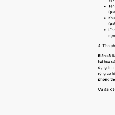
197
Tên
Qua
Khu
Quả
Lĩn
dựn
4. Tính p
Biển số
98
hài hòa cả
dụng linh
rộng cơ hộ
phong th
Ưu đãi đặ