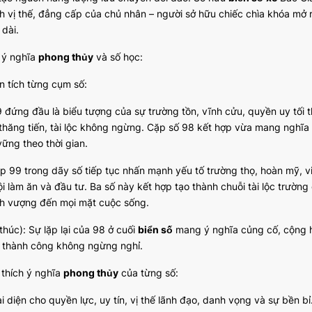
h vị thế, đẳng cấp của chủ nhân – người sở hữu chiếc chìa khóa mở
 dài.
ã ý nghĩa
phong thủy
và số học:
n tích từng cụm số:
9 đứng đầu là biểu tượng của sự trường tồn, vĩnh cửu, quyền uy tối 
 thăng tiến, tài lộc không ngừng. Cặp số 98 kết hợp vừa mang nghĩa 
vững theo thời gian.
p 99 trong dãy số tiếp tục nhấn mạnh yếu tố trường thọ, hoàn mỹ, v
ội làm ăn và đầu tư. Ba số này kết hợp tạo thành chuỗi tài lộc trườ
nh vượng đến mọi mặt cuộc sống.
thúc): Sự lặp lại của 98 ở cuối
biển số
mang ý nghĩa củng cố, cộng 
 thành công không ngừng nghỉ.
 thích ý nghĩa
phong thủy
của từng số:
i diện cho quyền lực, uy tín, vị thế lãnh đạo, danh vọng và sự bền bỉ