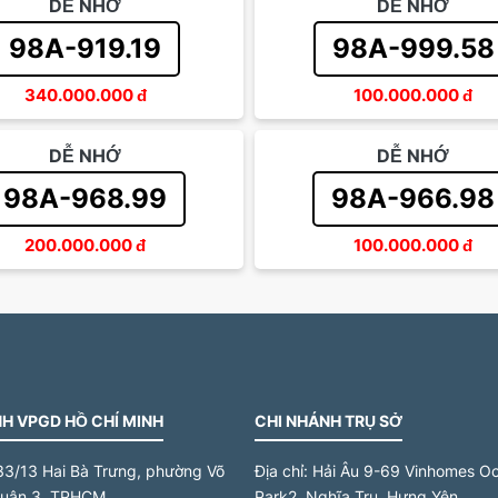
DỄ NHỚ
DỄ NHỚ
98A-919.19
98A-999.58
340.000.000
đ
100.000.000
đ
DỄ NHỚ
DỄ NHỚ
98A-968.99
98A-966.98
200.000.000
đ
100.000.000
đ
H VPGD HỒ CHÍ MINH
CHI NHÁNH TRỤ SỞ
33/13 Hai Bà Trưng, phường Võ
Địa chỉ:
Hải Âu 9-69 Vinhomes O
quận 3, TPHCM
Park2, Nghĩa Trụ, Hưng Yên