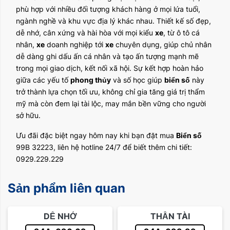
phù hợp với nhiều đối tượng khách hàng ở mọi lứa tuổi,
ngành nghề và khu vực địa lý khác nhau. Thiết kế số đẹp,
dễ nhớ, cân xứng và hài hòa với mọi kiểu
xe
, từ ô tô cá
nhân,
xe
doanh nghiệp tới
xe
chuyên dụng, giúp chủ nhân
dễ dàng ghi dấu ấn cá nhân và tạo ấn tượng mạnh mẽ
trong mọi giao dịch, kết nối xã hội. Sự kết hợp hoàn hảo
giữa các yếu tố
phong thủy
và số học giúp
biển số
này
trở thành lựa chọn tối ưu, không chỉ gia tăng giá trị thẩm
mỹ mà còn đem lại tài lộc, may mắn bền vững cho người
sở hữu.
Ưu đãi đặc biệt ngay hôm nay khi bạn đặt mua
Biển số
99B 32223, liên hệ hotline 24/7 để biết thêm chi tiết:
0929.229.229
Sản phẩm liên quan
DỄ NHỚ
THẦN TÀI