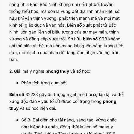
năng phía Bắc. Bắc Ninh không chỉ nổi bật bởi truyền
thống hiếu học, mà còn là vùng đất địa linh nhân kiệt, sở
hữu khí vận thịnh vượng, phát triển mạnh mẽ về mọi mặt
kinh tế, giáo dục và văn hóa.
Biển số
xuất phát từ Bắc
Ninh luôn gắn liền với biểu tượng của sự may mắn, thịnh
vượng và đẳng cấp vượt trội. Sở hữu
biển số
99B không
chỉ thể hiện vị thế, mà còn mang lại nguồn năng lượng tích
cực, mở lối cho chủ nhân dễ dàng đón nhận vận hội trời
ban.
2. Giải mã ý nghĩa
phong thủy
và số học:
Phân tích từng cụm số:
Biển số
32223 gây ấn tượng mạnh mẽ bởi sự lặp lại và đối
xứng độc đáo – yếu tố rất được coi trọng trong
phong
thủy
và số học hiện đại.
Số 3: Đại diện cho tài năng, sáng tạo, vững chắc
như kiềng ba chân, đồng thời là con số mang ý
nghĩa “Phát triển - Tăng trưởng - Mở rộng”. Số 3