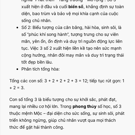
xuất hiện ở đầu và cuối
biển số
, khẳng định sự toàn
diện, bao trùm và bảo vệ mọi khía cạnh của cuộc
sống chủ nhân.
Số 2: Biểu tượng của cân bằng, hài hòa, sinh sôi, là
số “phúc khí song hành”, tượng trưng cho sự viên
mãn, yên ổn, ổn định và duy trì nguồn động lực liên
tục. Việc 3 số 2 xuất hiện liền kề tạo nên sức mạnh
cộng hưởng, nhân đôi may mắn và duy trì trạng thái
tốt đẹp bền lâu.
Phân tích tổng hòa:
Tổng các con số: 3 + 2 + 2 + 2 + 3 = 12; tiếp tục rút gọn: 1
+ 2 = 3.
Con số tổng 3 là biểu tượng cho sự khởi sắc, phát đạt,
mang lại nhiều cơ hội lớn. Trong
phong thủy
số học, số 3
thuộc mệnh Mộc – đại diện cho sức sống, sự sinh sôi, phát
triển không ngừng, giúp chủ nhân vượt qua mọi thách
thức để gặt hái thành công.