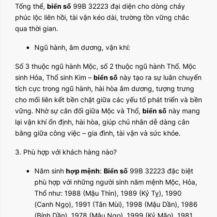
Tổng thể,
biển số
99B 32223 đại diện cho dòng chảy
phúc lộc liên hồi, tài vận kéo dài, trường tồn vững chắc
qua thời gian.
Ngũ hành, âm dương, vận khí:
Số 3 thuộc ngũ hành Mộc, số 2 thuộc ngũ hành Thổ. Mộc
sinh Hỏa, Thổ sinh Kim –
biển số
này tạo ra sự luân chuyển
tích cực trong ngũ hành, hài hòa âm dương, tượng trưng
cho mối liên kết bền chặt giữa các yếu tố phát triển và bền
vững. Nhờ sự cân đối giữa Mộc và Thổ,
biển số
này mang
lại vận khí ổn định, hài hòa, giúp chủ nhân dễ dàng cân
bằng giữa công việc – gia đình, tài vận và sức khỏe.
3. Phù hợp với khách hàng nào?
Năm sinh
hợp mệnh
:
Biển số
99B 32223 đặc biệt
phù hợp với những người sinh năm mệnh Mộc, Hỏa,
Thổ như: 1988 (Mậu Thìn), 1989 (Kỷ Tỵ), 1990
(Canh Ngọ), 1991 (Tân Mùi), 1998 (Mậu Dần), 1986
(Bính Dần), 1978 (Mậu Ngọ), 1999 (Kỷ Mão), 1981