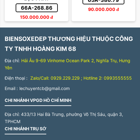
65A-386.79
66A-268.86
90.000.000
đ
150.000.000
đ
BIENSOXEDEP THƯƠNG HIỆU THUỘC CÔNG
TY TNHH HOÀNG KIM 68
Địa chỉ:
Hải Âu 9-69 Vinhome Ocean Park 2, Nghĩa Trụ, Hưng
Yên
Điện thoại :
Zalo/Call: 0929.229.229 ; Hotline 2: 0993555555
Email :
lechuyentcb@gmail.com
CHI NHÁNH VPGD HỒ CHÍ MINH
Địa chỉ:
433/13 Hai Bà Trưng, phường Võ Thị Sáu, quận 3,
TPHCM
CHI NHÁNH TRỤ SỞ