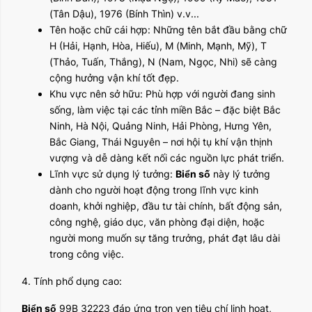
(Tân Dậu), 1976 (Bính Thìn) v.v...
Tên hoặc chữ cái hợp: Những tên bắt đầu bằng chữ
H (Hải, Hạnh, Hòa, Hiếu), M (Minh, Mạnh, Mỹ), T
(Thảo, Tuấn, Thắng), N (Nam, Ngọc, Nhi) sẽ càng
cộng hưởng vận khí tốt đẹp.
Khu vực nên sở hữu: Phù hợp với người đang sinh
sống, làm việc tại các tỉnh miền Bắc – đặc biệt Bắc
Ninh, Hà Nội, Quảng Ninh, Hải Phòng, Hưng Yên,
Bắc Giang, Thái Nguyên – nơi hội tụ khí vận thịnh
vượng và dễ dàng kết nối các nguồn lực phát triển.
Lĩnh vực sử dụng lý tưởng:
Biển số
này lý tưởng
dành cho người hoạt động trong lĩnh vực kinh
doanh, khởi nghiệp, đầu tư tài chính, bất động sản,
công nghệ, giáo dục, văn phòng đại diện, hoặc
người mong muốn sự tăng trưởng, phát đạt lâu dài
trong công việc.
4. Tính phổ dụng cao:
Biển số
99B 32223 đáp ứng trọn vẹn tiêu chí linh hoạt,