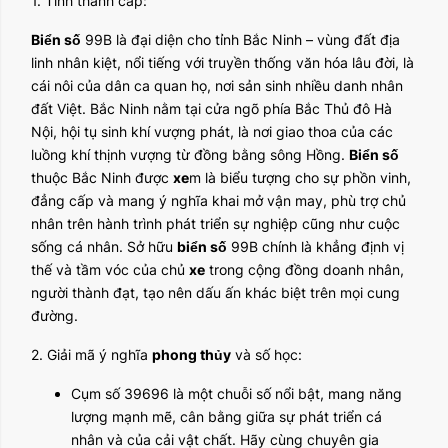
1. Tỉnh thành cấp:
Biển số
99B là đại diện cho tỉnh Bắc Ninh – vùng đất địa
linh nhân kiệt, nổi tiếng với truyền thống văn hóa lâu đời, là
cái nôi của dân ca quan họ, nơi sản sinh nhiều danh nhân
đất Việt. Bắc Ninh nằm tại cửa ngõ phía Bắc Thủ đô Hà
Nội, hội tụ sinh khí vượng phát, là nơi giao thoa của các
luồng khí thịnh vượng từ đồng bằng sông Hồng.
Biển số
thuộc Bắc Ninh được
xe
m là biểu tượng cho sự phồn vinh,
đẳng cấp và mang ý nghĩa khai mở vận may, phù trợ chủ
nhân trên hành trình phát triển sự nghiệp cũng như cuộc
sống cá nhân. Sở hữu
biển số
99B chính là khẳng định vị
thế và tầm vóc của chủ
xe
trong cộng đồng doanh nhân,
người thành đạt, tạo nên dấu ấn khác biệt trên mọi cung
đường.
2. Giải mã ý nghĩa
phong thủy
và số học:
Cụm số 39696 là một chuỗi số nổi bật, mang năng
lượng mạnh mẽ, cân bằng giữa sự phát triển cá
nhân và của cải vật chất. Hãy cùng chuyên gia