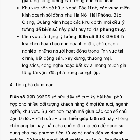
gia tăng năng lượng cát tường cho chủ nhân.
Khu vực nên sở hữu: Ngoài Bắc Ninh, các vùng miền
kinh doanh sôi động như Hà Nội, Hải Phòng, Bắc
Giang, Quảng Ninh hoặc các khu đô thị mới đều lý
tưởng để
biển số
này phát huy tối đa
phong thủy
.
Lĩnh vực sử dụng lý tưởng:
Biển số
99B 39696 là
lựa chọn hoàn hảo cho doanh nhân, chủ doanh
nghiệp, những người hoạt động trong lĩnh vực tài
chính, bất động sản, xây dựng, thương mại,
logistics, công nghệ hoặc bất kỳ ai mong muốn gia
tăng tài vận, đột phá trong sự nghiệp.
4. Tính phổ dụng cao:
Biển số
99B 39696 sở hữu dãy số cực kỳ hài hòa, phù
hợp cho nhiều đối tượng khách hàng ở mọi lứa tuổi, ngành
nghề, khu vực. Sự kết hợp mạnh mẽ giữa các con số chủ
đạo tài lộc – vĩnh cửu – phát triển giúp
biển số
này không
chỉ mang lại may mắn cho chủ nhân mà còn dễ dàng sử
dụng cho mọi phương tiện, từ
xe
cá nhân đến
xe
doanh
nghiệp. Dù bạn là người khởi nghiệp, quản lý, lãnh đạo hay