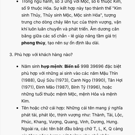
Trong ngũ hành, số 3 ứng với Mộc, số 6 thuộc Kim,
số 9 thuộc Hỏa. Sự kết hợp này tạo thành thế "Kim
sinh Thủy, Thủy sinh Mộc, Mộc sinh Hỏa", tượng
trưng cho dòng chảy liên tục của thịnh vượng, vận
khí luôn luân chuyển và phát triển. Âm dương cân
bằng giữa các số chẵn - lẻ giúp nâng tầm giá trị
phong thủy
, tạo nên sự ổn định lâu dài.
3. Phù hợp với khách hàng nào?
Năm sinh
hợp mệnh
:
Biển số
99B 39696 đặc biệt
phù hợp với những ai sinh vào các năm Mậu Thìn
(1988), Quý Sửu (1973), Canh Ngọ (1990), Tân Hợi
(1971), Đinh Mão (1987), Bính Tý (1996), hoặc
những tuổi thuộc mệnh Mộc, mệnh Hỏa và mệnh
Kim.
Tên hoặc chữ cái hợp: Những cái tên mang ý nghĩa
phát tài, phát lộc, thịnh vượng như: Thành, Tài, Lộc,
Phúc, Khang, Vượng, Quang, Vinh, Dương, Hưng.
Ngoài ra, các tên bắt đầu bằng chữ T, L, K, Q càng