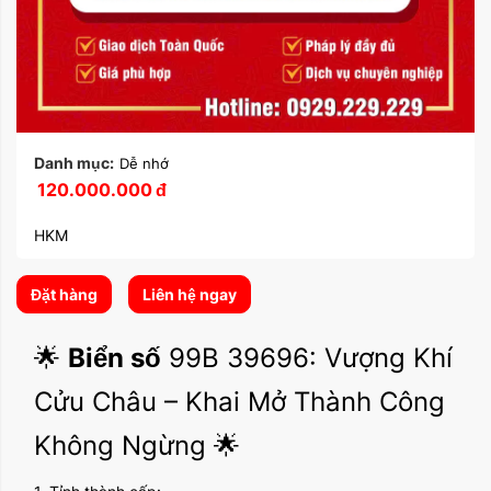
Danh mục:
Dễ nhớ
120.000.000
đ
HKM
Đặt hàng
Liên hệ ngay
🌟
Biển số
99B 39696: Vượng Khí
Cửu Châu – Khai Mở Thành Công
Không Ngừng 🌟