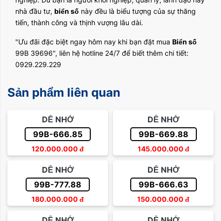
nhà đầu tư,
biển số
này đều là biểu tượng của sự thăng
tiến, thành công và thịnh vượng lâu dài.
"Ưu đãi đặc biệt ngay hôm nay khi bạn đặt mua
Biển số
99B 39696", liên hệ hotline 24/7 để biết thêm chi tiết:
0929.229.229
Sản phẩm liên quan
DỄ NHỚ
DỄ NHỚ
99B-666.85
99B-669.88
120.000.000
đ
145.000.000
đ
DỄ NHỚ
DỄ NHỚ
99B-777.88
99B-666.63
180.000.000
đ
150.000.000
đ
DỄ NHỚ
DỄ NHỚ