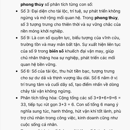
phong thủy
số phân tích từng con số:
Số 3: Đại diện cho tài lộc, trí tuệ, sự phát triển không
ngừng và mở rộng mối quan hệ. Trong
phong thủy
,
số 3 tượng trưng cho thiên thời và sự vững chắc của
nền móng khởi nghiệp.
Số 9: Là con số quyền lực, biểu tượng của vĩnh cửu,
trường tồn và may mắn bất tận. Sự xuất hiện liên tục
của số 9 trong
biển số
khuếch đại vận may, giúp
chủ nhân thăng hoa sự nghiệp, phát triển các mối
quan hệ bền vững.
Số 6: Số của tài lộc, thu hút tiền bạc, tượng trưng
cho sự dư dả và thịnh vượng lâu dài. Số 6 nằm ở vị
trí trung tâm và cuối dãy số, tạo điểm nhấn về dòng
chảy tài vận không ngừng.
Phân tích tổng hòa: Cộng tổng các số 3+9+6+9+6 =
33, tiếp tục rút gọn 3+3 = 6. Con số tổng 6 mang ý
nghĩa sung túc, hanh thông, hút vận khí tốt lành, phù
trợ chủ nhân trong công việc, kinh doanh cũng như
cuộc sống cá nhân.