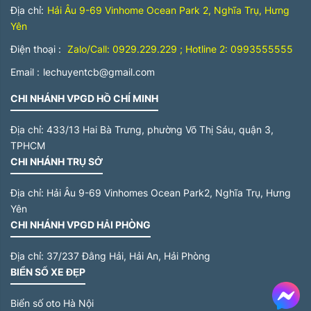
Địa chỉ:
Hải Âu 9-69 Vinhome Ocean Park 2, Nghĩa Trụ, Hưng
Yên
Điện thoại :
Zalo/Call: 0929.229.229 ; Hotline 2: 0993555555
Email :
lechuyentcb@gmail.com
CHI NHÁNH VPGD HỒ CHÍ MINH
Địa chỉ:
433/13 Hai Bà Trưng, phường Võ Thị Sáu, quận 3,
TPHCM
CHI NHÁNH TRỤ SỞ
Địa chỉ:
Hải Âu 9-69 Vinhomes Ocean Park2, Nghĩa Trụ, Hưng
Yên
CHI NHÁNH VPGD HẢI PHÒNG
Địa chỉ:
37/237 Đằng Hải, Hải An, Hải Phòng
BIỂN SỐ XE ĐẸP
Me
Biển số oto Hà Nội