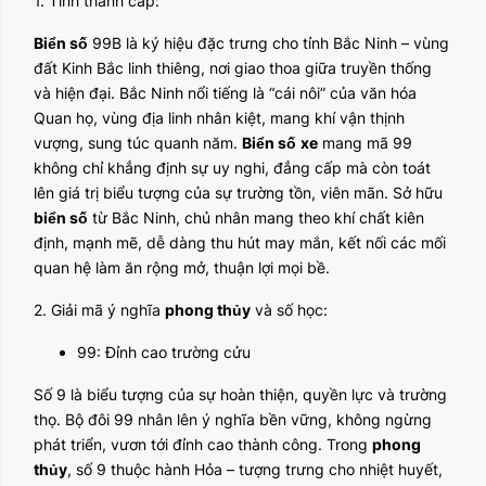
1. Tỉnh thành cấp:
Biển số
99B là ký hiệu đặc trưng cho tỉnh Bắc Ninh – vùng
đất Kinh Bắc linh thiêng, nơi giao thoa giữa truyền thống
và hiện đại. Bắc Ninh nổi tiếng là “cái nôi” của văn hóa
Quan họ, vùng địa linh nhân kiệt, mang khí vận thịnh
vượng, sung túc quanh năm.
Biển số
xe
mang mã 99
không chỉ khẳng định sự uy nghi, đẳng cấp mà còn toát
lên giá trị biểu tượng của sự trường tồn, viên mãn. Sở hữu
biển số
từ Bắc Ninh, chủ nhân mang theo khí chất kiên
định, mạnh mẽ, dễ dàng thu hút may mắn, kết nối các mối
quan hệ làm ăn rộng mở, thuận lợi mọi bề.
2. Giải mã ý nghĩa
phong thủy
và số học:
99: Đỉnh cao trường cửu
Số 9 là biểu tượng của sự hoàn thiện, quyền lực và trường
thọ. Bộ đôi 99 nhân lên ý nghĩa bền vững, không ngừng
phát triển, vươn tới đỉnh cao thành công. Trong
phong
thủy
, số 9 thuộc hành Hỏa – tượng trưng cho nhiệt huyết,