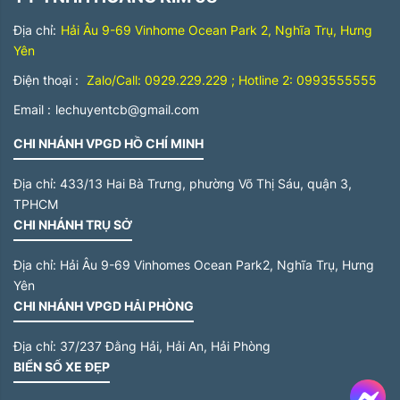
Địa chỉ:
Hải Âu 9-69 Vinhome Ocean Park 2, Nghĩa Trụ, Hưng
Yên
Điện thoại :
Zalo/Call: 0929.229.229 ; Hotline 2: 0993555555
Email :
lechuyentcb@gmail.com
CHI NHÁNH VPGD HỒ CHÍ MINH
Địa chỉ:
433/13 Hai Bà Trưng, phường Võ Thị Sáu, quận 3,
TPHCM
CHI NHÁNH TRỤ SỞ
Địa chỉ:
Hải Âu 9-69 Vinhomes Ocean Park2, Nghĩa Trụ, Hưng
Yên
CHI NHÁNH VPGD HẢI PHÒNG
Địa chỉ:
37/237 Đằng Hải, Hải An, Hải Phòng
BIỂN SỐ XE ĐẸP
Me