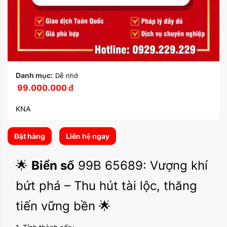
Danh mục:
Dễ nhớ
99.000.000
đ
KNA
Đặt hàng
Liên hệ ngay
🌟
Biển số
99B 65689: Vượng khí
bứt phá – Thu hút tài lộc, thăng
tiến vững bền 🌟