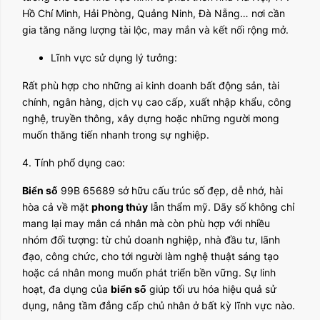
Hồ Chí Minh, Hải Phòng, Quảng Ninh, Đà Nẵng… nơi cần
gia tăng năng lượng tài lộc, may mắn và kết nối rộng mở.
Lĩnh vực sử dụng lý tưởng:
Rất phù hợp cho những ai kinh doanh bất động sản, tài
chính, ngân hàng, dịch vụ cao cấp, xuất nhập khẩu, công
nghệ, truyền thông, xây dựng hoặc những người mong
muốn thăng tiến nhanh trong sự nghiệp.
4. Tính phổ dụng cao:
Biển số
99B 65689 sở hữu cấu trúc số đẹp, dễ nhớ, hài
hòa cả về mặt
phong thủy
lẫn thẩm mỹ. Dãy số không chỉ
mang lại may mắn cá nhân mà còn phù hợp với nhiều
nhóm đối tượng: từ chủ doanh nghiệp, nhà đầu tư, lãnh
đạo, công chức, cho tới người làm nghệ thuật sáng tạo
hoặc cá nhân mong muốn phát triển bền vững. Sự linh
hoạt, đa dụng của
biển số
giúp tối ưu hóa hiệu quả sử
dụng, nâng tầm đẳng cấp chủ nhân ở bất kỳ lĩnh vực nào.