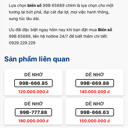
Lựa chọn
biển số
99B 65689 chính là lựa chọn cho một
tương lai bứt phá, đại cát đại lợi, mọi việc hanh thông,
sung túc lâu dài.
Ưu đãi đặc biệt ngay hôm nay khi bạn đặt mua
Biển số
99B 65689, liên hệ hotline 24/7 để biết thêm chi tiết:
0929.229.229
Sản phẩm liên quan
DỄ NHỚ
DỄ NHỚ
99B-666.85
99B-669.88
120.000.000
đ
145.000.000
đ
DỄ NHỚ
DỄ NHỚ
99B-777.88
99B-666.63
180.000.000
đ
150.000.000
đ