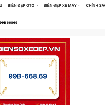
ỆU
BIỂN ĐẸP OTO
BIỂN ĐẸP XE MÁY
CHÍNH S
99B 66869
99B-668.69