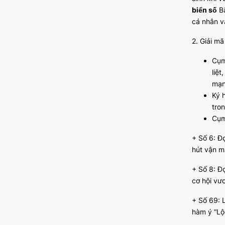
biển số
Bắ
cá nhân v
2. Giải m
Cụm
liệt
mạnh
Ký 
tro
Cụm
+ Số 6: Đọ
hút vận ma
+ Số 8: Đọ
cơ hội vư
+ Số 69: 
hàm ý “Lộc