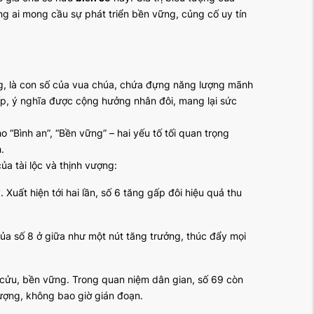
g ai mong cầu sự phát triển bền vững, củng cố uy tín
ợng, là con số của vua chúa, chứa đựng năng lượng mãnh
 tiếp, ý nghĩa được cộng hưởng nhân đôi, mang lại sức
o “Bình an”, “Bền vững” – hai yếu tố tối quan trọng
.
ủa tài lộc và thịnh vượng:
. Xuất hiện tới hai lần, số 6 tăng gấp đôi hiệu quả thu
 của số 8 ở giữa như một nút tăng trưởng, thúc đẩy mọi
h cửu, bền vững. Trong quan niệm dân gian, số 69 còn
 vượng, không bao giờ gián đoạn.