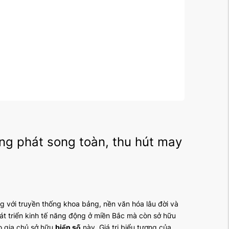
ng phát song toàn, thu hút may
ếng với truyền thống khoa bảng, nền văn hóa lâu đời và
át triển kinh tế năng động ở miền Bắc mà còn sở hữu
ho gia chủ sở hữu
biển số
này. Giá trị biểu tượng của