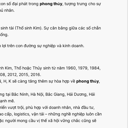
con số đại phát trong
phong thủy
, tượng trưng cho sự
hủ nhân.
inh tài (Thổ sinh Kim). Sự cân bằng giữa các số chẵn
sống.
n lợi trên con đường sự nghiệp và kinh doanh.
nh Kim, Thổ hoặc Thủy sinh từ năm 1960, 1979, 1984,
08, 2012, 2015, 2016.
N, H, K sẽ càng tăng thêm sự hòa hợp về
phong thủy
,
g tại Bắc Ninh, Hà Nội, Bắc Giang, Hải Dương, Hải
mạnh mẽ.
n vượt trội, phù hợp với doanh nhân, nhà đầu tư,
ao cấp, logistics, vận tải – những nghề nghiệp luôn cần
oặc người mong cầu vị thế xã hội vững chắc cũng sẽ