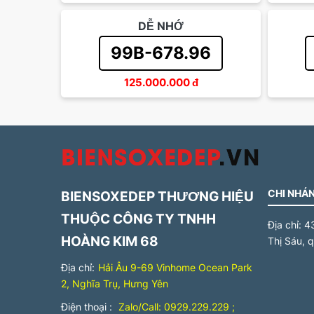
DỄ NHỚ
99B-678.96
125.000.000
đ
CHI NHÁN
BIENSOXEDEP THƯƠNG HIỆU
THUỘC CÔNG TY TNHH
Địa chỉ:
4
HOÀNG KIM 68
Thị Sáu, 
Địa chỉ:
Hải Âu 9-69 Vinhome Ocean Park
2, Nghĩa Trụ, Hưng Yên
Điện thoại :
Zalo/Call: 0929.229.229 ;