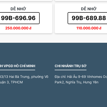
DỄ NHỚ
DỄ NHỚ
99B-696.96
99B-689.88
250.000.000
đ
110.000.000
đ
H VPGD HỒ CHÍ MINH
CHI NHÁNH TRỤ SỞ
33/13 Hai Bà Trưng, phường Võ
Địa chỉ:
Hải Âu 9-69 Vinhomes O
quận 3, TPHCM
Park2, Nghĩa Trụ, Hưng Yên