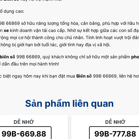
hổ dụng cao:
B 66869 sở hữu năng lượng tổng hòa, cân bằng, phù hợp với hầu 
ến
xe
kinh doanh vận tải cao cấp. Nhờ sự kết hợp giữa các con số đại 
rộng mọi cơ hội thành công cho chủ nhân. Tính linh hoạt vượt trội 
ông bị giới hạn bởi tuổi tác, giới tính hay địa vị xã hội.
biển số
99B 66869, quý khách không chỉ sở hữu một sản phẩm
pho
ế dẫn đầu trên mọi hành trình!
c biệt ngay hôm nay khi bạn đặt mua
Biển số
99B 66869, liên hệ hot
Sản phẩm liên quan
DỄ NHỚ
DỄ NHỚ
99B-669.88
99B-777.88