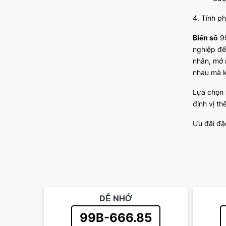
4. Tính p
Biển số
99
nghiệp đ
nhân, mở 
nhau mà kh
Lựa chọn
định vị th
Ưu đãi đặ
DỄ NHỚ
99B-666.85