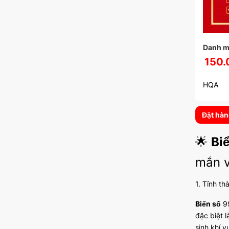
Danh m
150.
HQA
Đặt hà
🌟
Bi
mắn v
1. Tỉnh th
Biển số
99
đặc biệt 
sinh khí 