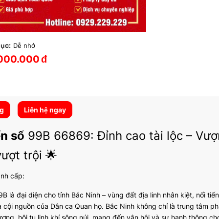
ục:
Dễ nhớ
000.000
đ
ng
Liên hệ ngay
ển số
99B 66869: Đỉnh cao tài lộc – Vượ
ượt trội 🌟
ành cấp:
B là đại diện cho tỉnh Bắc Ninh – vùng đất địa linh nhân kiệt, nổi ti
là cội nguồn của Dân ca Quan họ. Bắc Ninh không chỉ là trung tâm ph
vượng, hội tụ linh khí sông núi, mang đến vận hội và sự hanh thông c