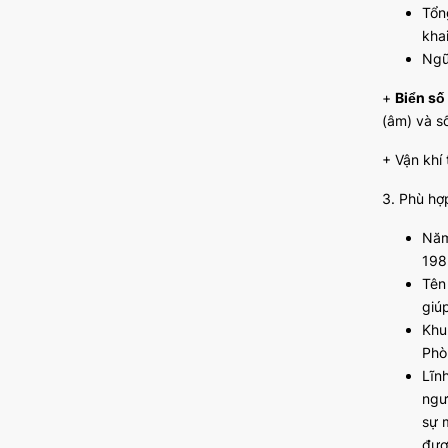
Tổn
kha
Ngũ
+
Biển số
(âm) và s
+ Vận khí
3. Phù hợ
Năm
198
Tên
giú
Khu
Phò
Lĩn
ngư
sự 
đư