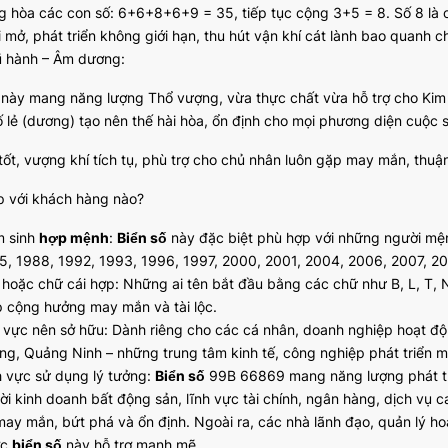
g hòa các con số: 6+6+8+6+9 = 35, tiếp tục cộng 3+5 = 8. Số 8 là 
i mở, phát triển không giới hạn, thu hút vận khí cát lành bao quanh c
 hành – Âm dương:
này mang năng lượng Thổ vượng, vừa thực chất vừa hỗ trợ cho Kim s
ố lẻ (dương) tạo nên thế hài hòa, ổn định cho mọi phương diện cuộc 
 tốt, vượng khí tích tụ, phù trợ cho chủ nhân luôn gặp may mắn, thuậ
p với khách hàng nào?
 sinh
hợp mệnh
:
Biển số
này đặc biệt phù hợp với những người mệ
5, 1988, 1992, 1993, 1996, 1997, 2000, 2001, 2004, 2006, 2007, 20
 hoặc chữ cái hợp: Những ai tên bắt đầu bằng các chữ như B, L, T, 
p cộng hưởng may mắn và tài lộc.
 vực nên sở hữu: Dành riêng cho các cá nhân, doanh nghiệp hoạt độn
ng, Quảng Ninh – những trung tâm kinh tế, công nghiệp phát triển 
h vực sử dụng lý tưởng:
Biển số
99B 66869 mang năng lượng phát triể
ời kinh doanh bất động sản, lĩnh vực tài chính, ngân hàng, dịch vụ c
may mắn, bứt phá và ổn định. Ngoài ra, các nhà lãnh đạo, quản lý h
ợc
biển số
này hỗ trợ mạnh mẽ.