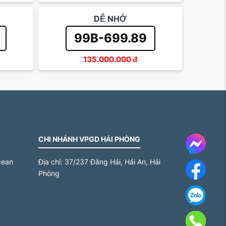
DỄ NHỚ
99B-699.89
135.000.000
đ
CHI NHÁNH VPGD HẢI PHÒNG
Messe
cean
Địa chỉ:
37/237 Đằng Hải, Hải An, Hải
Face
Phòng
Za
Gọi 