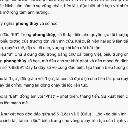
c Ninh luôn nằm ở sự vững chắc, bền lâu, đặc biệt phù hợp với nhữn
à mở rộng tầm ảnh hưởng.
ã ý nghĩa
phong thủy
và số học:
 đầu “99”: Trong
phong thủy
, số 9 đại diện cho quyền lực tối thư
, biểu tượng của trường tồn và vĩnh cửu. Khi xuất hiện hai số 9 liên
, quyền thế, địa vị tối cao, vượng khí kéo dài bất tận.
hiệu “B”: Chữ B đứng đầu trong bảng chữ cái tiếng Việt, biểu trưng ch
ng
phong thủy
số học, mở đầu cho sự khởi phát và nền móng ổn định
 số “66869”: Đây là dãy số vô cùng đặc biệt, tạo thành biểu tượng c
c là “Lục”, đồng âm với “Lộc”, là con số đại diện cho tiền tài, phú quý
y tài chính, mang lại dòng chảy tài lộc liên tục.
c là “Bát”, đồng âm với “Phát” – phát triển, thăng tiến. Sự xuất hiện
ơn lên mạnh mẽ.
Là sự kết hợp độc đáo giữa số 6 (Lộc) và 9 (Cửu) – Lộc kéo dài vĩn
 sinh tài, tài sinh lộc”, biểu trưng cho vòng quay liên tục của thịnh