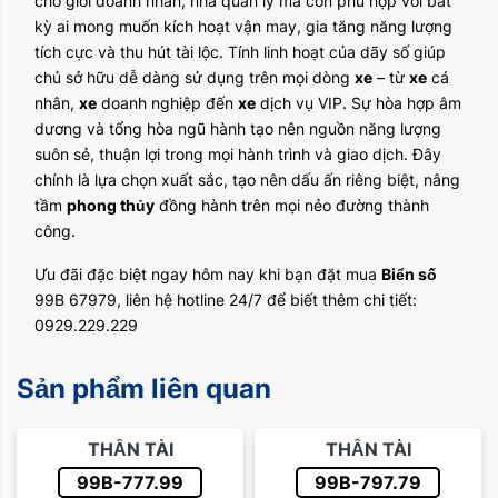
cho giới doanh nhân, nhà quản lý mà còn phù hợp với bất
kỳ ai mong muốn kích hoạt vận may, gia tăng năng lượng
tích cực và thu hút tài lộc. Tính linh hoạt của dãy số giúp
chủ sở hữu dễ dàng sử dụng trên mọi dòng
xe
– từ
xe
cá
nhân,
xe
doanh nghiệp đến
xe
dịch vụ VIP. Sự hòa hợp âm
dương và tổng hòa ngũ hành tạo nên nguồn năng lượng
suôn sẻ, thuận lợi trong mọi hành trình và giao dịch. Đây
chính là lựa chọn xuất sắc, tạo nên dấu ấn riêng biệt, nâng
tầm
phong thủy
đồng hành trên mọi nẻo đường thành
công.
Ưu đãi đặc biệt ngay hôm nay khi bạn đặt mua
Biển số
99B 67979, liên hệ hotline 24/7 để biết thêm chi tiết:
0929.229.229
Sản phẩm liên quan
THẦN TÀI
THẦN TÀI
99B-777.99
99B-797.79