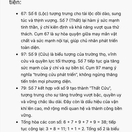
tiến:
67: Số 6 (Lộc) tượng trưng cho tài lộc dồi dào, sung
túc và thịnh vượng. Số 7 (Thất) lại hàm ý sức mạnh
tinh thần, ý chí kiên định và khả năng vượt qua thử
thách. Cụm 67 là sự hòa quyện giữa may mắn vật
chất và sức mạnh nội tại, giúp chủ nhân phát triển
toàn diện.
97: Số 9 (Cửu) là biểu tượng của trường thọ, vĩnh
cửu và quyền lực tối thượng. Số 7 tiếp tục gia tăng
sức mạnh của ý chí và sự bền bỉ. Cụm 97 mang ý
nghĩa “trường cửu phát triển”, không ngừng thăng
tiến trên mọi phương diện.
79: Số 7 kết hợp với số 9 tạo thành “Thất Cửu”,
tượng trưng cho sự tăng trưởng vượt bậc, quyền uy
và vững chắc lâu dài. Đây còn là dấu hiệu của vận
khí lên cao, mở rộng mối quan hệ và thành công bền
vững.
Tổng hòa các con số: 6 + 7 + 9 + 7 + 9 = 38; tiếp
tục cộng lại: 3 + 8 = 11; 1 + 1 = 2. Tổng số 2 là biểu