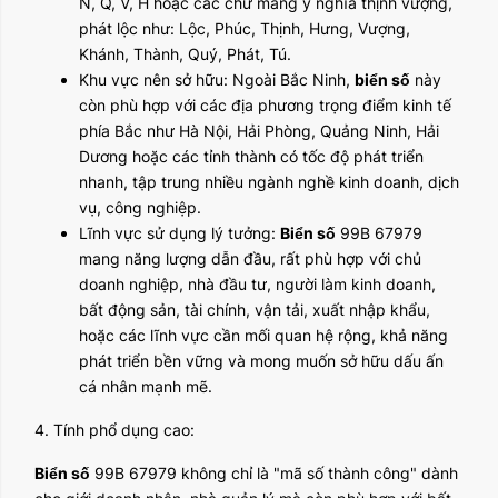
N, Q, V, H hoặc các chữ mang ý nghĩa thịnh vượng,
phát lộc như: Lộc, Phúc, Thịnh, Hưng, Vượng,
Khánh, Thành, Quý, Phát, Tú.
Khu vực nên sở hữu: Ngoài Bắc Ninh,
biển số
này
còn phù hợp với các địa phương trọng điểm kinh tế
phía Bắc như Hà Nội, Hải Phòng, Quảng Ninh, Hải
Dương hoặc các tỉnh thành có tốc độ phát triển
nhanh, tập trung nhiều ngành nghề kinh doanh, dịch
vụ, công nghiệp.
Lĩnh vực sử dụng lý tưởng:
Biển số
99B 67979
mang năng lượng dẫn đầu, rất phù hợp với chủ
doanh nghiệp, nhà đầu tư, người làm kinh doanh,
bất động sản, tài chính, vận tải, xuất nhập khẩu,
hoặc các lĩnh vực cần mối quan hệ rộng, khả năng
phát triển bền vững và mong muốn sở hữu dấu ấn
cá nhân mạnh mẽ.
4. Tính phổ dụng cao:
Biển số
99B 67979 không chỉ là "mã số thành công" dành