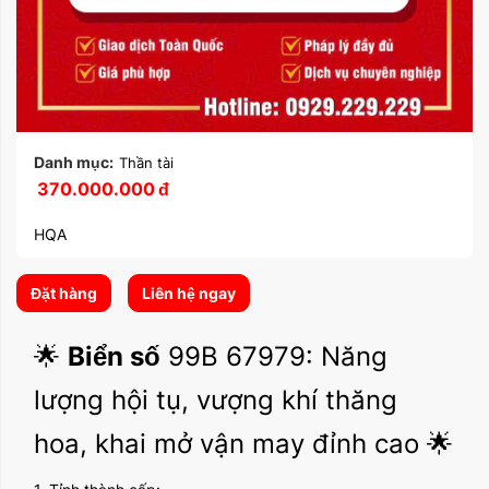
Danh mục:
Thần tài
370.000.000
đ
HQA
Đặt hàng
Liên hệ ngay
🌟
Biển số
99B 67979: Năng
lượng hội tụ, vượng khí thăng
hoa, khai mở vận may đỉnh cao 🌟