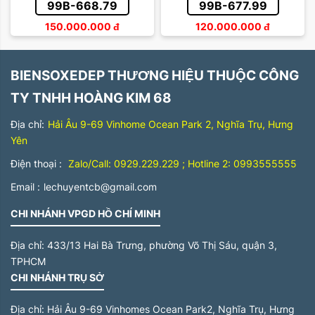
99B-668.79
99B-677.99
150.000.000
đ
120.000.000
đ
BIENSOXEDEP THƯƠNG HIỆU THUỘC CÔNG
TY TNHH HOÀNG KIM 68
Địa chỉ:
Hải Âu 9-69 Vinhome Ocean Park 2, Nghĩa Trụ, Hưng
Yên
Điện thoại :
Zalo/Call: 0929.229.229 ; Hotline 2: 0993555555
Email :
lechuyentcb@gmail.com
CHI NHÁNH VPGD HỒ CHÍ MINH
Địa chỉ:
433/13 Hai Bà Trưng, phường Võ Thị Sáu, quận 3,
TPHCM
CHI NHÁNH TRỤ SỞ
Địa chỉ:
Hải Âu 9-69 Vinhomes Ocean Park2, Nghĩa Trụ, Hưng