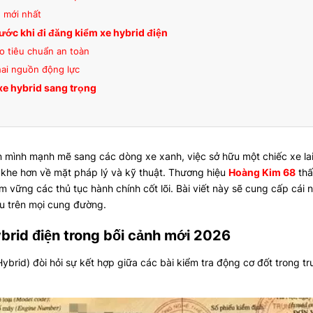
n mới nhất
rước khi đi đăng kiểm xe hybrid điện
o tiêu chuẩn an toàn
hai nguồn động lực
xe hybrid sang trọng
 mình mạnh mẽ sang các dòng xe xanh, việc sở hữu một chiếc xe lai 
t khe hơn về mặt pháp lý và kỹ thuật. Thương hiệu
Hoàng Kim 68
thấ
vững các thủ tục hành chính cốt lõi. Bài viết này sẽ cung cấp cái nh
êu trên mọi cung đường.
ybrid điện trong bối cảnh mới 2026
ybrid) đòi hỏi sự kết hợp giữa các bài kiểm tra động cơ đốt trong t