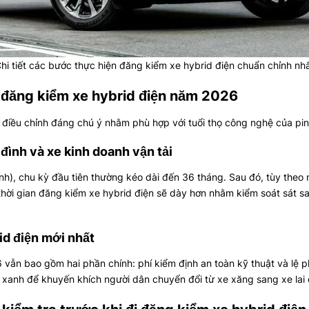
hi tiết các bước thực hiện đăng kiểm xe hybrid điện chuẩn chỉnh nh
 đăng kiểm xe hybrid điện năm 2026
g điều chỉnh đáng chú ý nhằm phù hợp với tuổi thọ công nghệ của pi
 đình và xe kinh doanh vận tải
đình), chu kỳ đầu tiên thường kéo dài đến 36 tháng. Sau đó, tùy theo
 thời gian đăng kiểm xe hybrid điện sẽ dày hơn nhằm kiểm soát sát s
id điện mới nhất
ẫn bao gồm hai phần chính: phí kiểm định an toàn kỹ thuật và lệ p
 xanh để khuyến khích người dân chuyển đổi từ xe xăng sang xe lai 