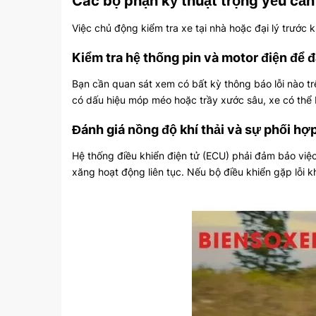
Các bộ phận kỹ thuật trọng yếu cần 
Việc chủ động kiểm tra xe tại nhà hoặc đại lý trước kh
Kiểm tra hệ thống pin và motor điện để 
Bạn cần quan sát xem có bất kỳ thông báo lỗi nào t
có dấu hiệu móp méo hoặc trầy xước sâu, xe có thể b
Đánh giá nồng độ khí thải và sự phối hợ
Hệ thống điều khiển điện tử (ECU) phải đảm bảo việc
xăng hoạt động liên tục. Nếu bộ điều khiển gặp lỗi k