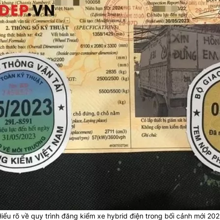
iểu rõ về quy trình đăng kiểm xe hybrid điện trong bối cảnh mới 20