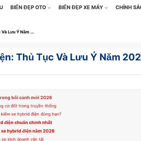
ỆU
BIỂN ĐẸP OTO
BIỂN ĐẸP XE MÁY
CHÍNH S
 Và Lưu Ý Năm ...
iện: Thủ Tục Và Lưu Ý Năm 20
 trong bối cảnh mới 2026
ng cơ đốt trong truyền thống
 kiểm xe hybrid điện đúng hạn?
id điện chuẩn chỉnh nhất
 xe hybrid điện năm 2026
à xe kinh doanh vận tải