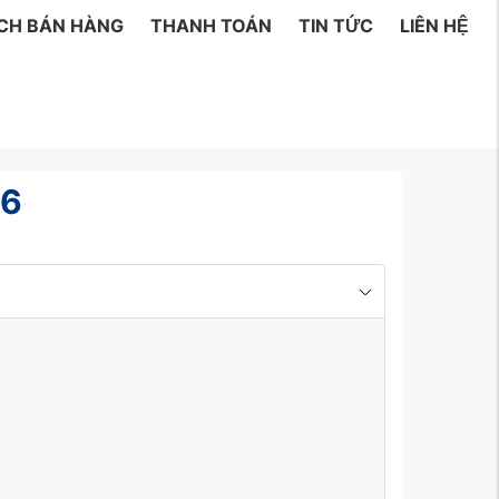
ÁCH BÁN HÀNG
THANH TOÁN
TIN TỨC
LIÊN HỆ
26