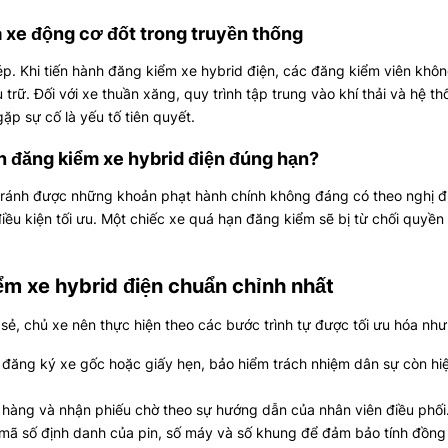
à xe động cơ đốt trong truyền thống
p. Khi tiến hành đăng kiểm xe hybrid điện, các đăng kiểm viên khôn
 trữ. Đối với xe thuần xăng, quy trình tập trung vào khí thải và hệ th
ặp sự cố là yếu tố tiên quyết.
n đăng kiểm xe hybrid điện đúng hạn?
e tránh được những khoản phạt hành chính không đáng có theo nghị 
điều kiện tối ưu. Một chiếc xe quá hạn đăng kiểm sẽ bị từ chối quyền 
ểm xe hybrid điện chuẩn chỉnh nhất
n sẻ, chủ xe nên thực hiện theo các bước trình tự được tối ưu hóa như
 đăng ký xe gốc hoặc giấy hẹn, bảo hiểm trách nhiệm dân sự còn hiệ
hàng và nhận phiếu chờ theo sự hướng dẫn của nhân viên điều phối
 mã số định danh của pin, số máy và số khung để đảm bảo tính đồng 