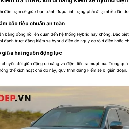
kiểm tra trước khi đi đăng kiểm xe hybrid điện
i đến trạm sẽ giúp bạn tránh được tình trạng phải đi lại nhiều lần do 
đảm bảo tiêu chuẩn an toàn
rên bảng đồng hồ liên quan đến hệ thống Hybrid hay không. Đặc biệt
ị đánh trượt đăng kiểm xe hybrid điện do nguy cơ rò rỉ điện hoặc ch
p giữa hai nguồn động lực
 chuyển đổi giữa động cơ xăng và điện diễn ra mượt mà. Trong quá t
hông thể kích hoạt chế độ này, quy trình đăng kiểm sẽ bị gián đoạn.