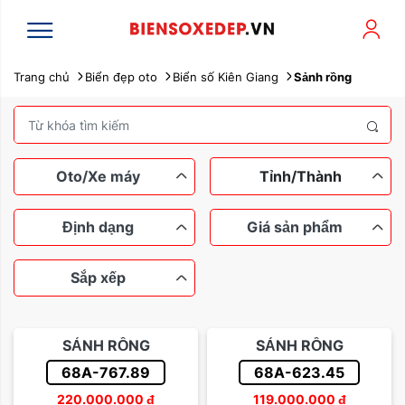
Trang chủ
Biển đẹp oto
Biển số Kiên Giang
Sảnh rồng
Oto/Xe máy
Tỉnh/Thành
Định dạng
Giá sản phẩm
Sắp xếp
Xe máy
Ô tô
Ngũ quý
Tứ quý
Dưới 100 triệu
Tam hoa
SẢNH RỒNG
SẢNH RỒNG
Lộc phát
Thần tài
Từ 100 đến 200 triệu
68A-767.89
68A-623.45
Sắp xếp theo tên
220.000.000
đ
119.000.000
đ
Sảnh rồng
Từ 200 đến 500 triệu
Dễ nhớ