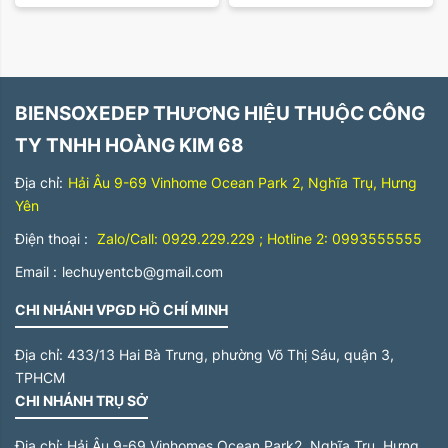
Sắp xếp theo giá tăng dần
Trên 500 triệu
Sắp xếp theo giá giảm dần
BIENSOXEDEP THƯƠNG HIỆU THUỘC CÔNG
TY TNHH HOÀNG KIM 68
Địa chỉ:
Hải Âu 9-69 Vinhome Ocean Park 2, Nghĩa Trụ, Hưng
Yên
Điện thoại :
Zalo/Call: 0929.229.229 ; Hotline 2: 0993555555
Email :
lechuyentcb@gmail.com
CHI NHÁNH VPGD HỒ CHÍ MINH
Địa chỉ:
433/13 Hai Bà Trưng, phường Võ Thị Sáu, quận 3,
TPHCM
CHI NHÁNH TRỤ SỞ
Địa chỉ:
Hải Âu 9-69 Vinhomes Ocean Park2, Nghĩa Trụ, Hưng