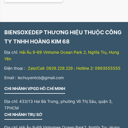
Sắp xếp theo giá tăng dần
Trên 500 triệu
Sắp xếp theo giá giảm dần
BIENSOXEDEP THƯƠNG HIỆU THUỘC CÔNG
TY TNHH HOÀNG KIM 68
Địa chỉ:
Hải Âu 9-69 Vinhome Ocean Park 2, Nghĩa Trụ, Hưng
Yên
Điện thoại :
Zalo/Call: 0929.229.229 ; Hotline 2: 0993555555
Email :
lechuyentcb@gmail.com
CHI NHÁNH VPGD HỒ CHÍ MINH
Địa chỉ:
433/13 Hai Bà Trưng, phường Võ Thị Sáu, quận 3,
TPHCM
CHI NHÁNH TRỤ SỞ
Địa chỉ:
Hải Âu 9-69 Vinhomes Ocean Park2, Nghĩa Trụ, Hưng