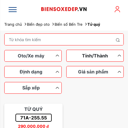
Trang chủ
Biển đẹp oto
Biển số Bến Tre
Tứ quý
Oto/Xe máy
Tỉnh/Thành
Định dạng
Giá sản phẩm
Sắp xếp
Xe máy
Ô tô
Ngũ quý
Tứ quý
Dưới 100 triệu
Tam hoa
TỨ QUÝ
Lộc phát
Thần tài
Từ 100 đến 200 triệu
71A-255.55
Sắp xếp theo tên
290.000.000
đ
Sảnh rồng
Từ 200 đến 500 triệu
Dễ nhớ