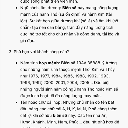
cuộc sống phát triển viên mãn.
Ngũ hành, âm dương:
Biển số
này mang năng lượng
mạnh của hành Thổ (sự ổn định) và hành Kim (tài
lộc). Sự kết hợp giữa dương khí (số lẻ) và âm khí (số
chẵn) tạo nên cân bằng, tràn đầy năng lượng tích
cực, hỗ trợ tốt cho chủ nhân về công danh, tài lộc và
gia đạo.
3. Phù hợp với khách hàng nào?
Năm sinh
hợp mệnh
:
Biển số
19AA 35888 lý tưởng
cho những năm sinh thuộc mệnh Thổ, Kim và Thủy
như 1976, 1977, 1984, 1985, 1988, 1992, 1993,
1996, 1997, 2000, 2001, 2004, 2005... Đặc biệt
những người sinh năm có ngũ hành Thổ hoặc Kim sẽ
được kích hoạt tối đa năng lượng may mắn.
Tên hoặc chữ cái hợp: Những chủ nhân có tên bắt
đầu bằng các chữ cái A, H, K, M, N, P sẽ càng thêm
cát lợi khi sở hữu
biển số
này. Các tên như An,
Hưng, Khánh, Minh, Nam, Phúc… đều rất phù hợp để