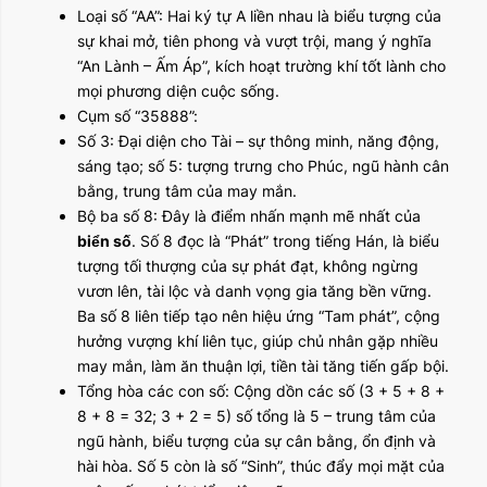
Loại số “AA”: Hai ký tự A liền nhau là biểu tượng của
sự khai mở, tiên phong và vượt trội, mang ý nghĩa
“An Lành – Ấm Áp”, kích hoạt trường khí tốt lành cho
mọi phương diện cuộc sống.
Cụm số “35888”:
Số 3: Đại diện cho Tài – sự thông minh, năng động,
sáng tạo; số 5: tượng trưng cho Phúc, ngũ hành cân
bằng, trung tâm của may mắn.
Bộ ba số 8: Đây là điểm nhấn mạnh mẽ nhất của
biển số
. Số 8 đọc là “Phát” trong tiếng Hán, là biểu
tượng tối thượng của sự phát đạt, không ngừng
vươn lên, tài lộc và danh vọng gia tăng bền vững.
Ba số 8 liên tiếp tạo nên hiệu ứng “Tam phát”, cộng
hưởng vượng khí liên tục, giúp chủ nhân gặp nhiều
may mắn, làm ăn thuận lợi, tiền tài tăng tiến gấp bội.
Tổng hòa các con số: Cộng dồn các số (3 + 5 + 8 +
8 + 8 = 32; 3 + 2 = 5) số tổng là 5 – trung tâm của
ngũ hành, biểu tượng của sự cân bằng, ổn định và
hài hòa. Số 5 còn là số “Sinh”, thúc đẩy mọi mặt của