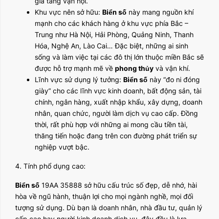
gia tăng vận hội.
Khu vực nên sở hữu:
Biển số
này mang nguồn khí
mạnh cho các khách hàng ở khu vực phía Bắc –
Trung như Hà Nội, Hải Phòng, Quảng Ninh, Thanh
Hóa, Nghệ An, Lào Cai… Đặc biệt, những ai sinh
sống và làm việc tại các đô thị lớn thuộc miền Bắc sẽ
được hỗ trợ mạnh mẽ về
phong thủy
và vận khí.
Lĩnh vực sử dụng lý tưởng:
Biển số
này “đo ni đóng
giày” cho các lĩnh vực kinh doanh, bất động sản, tài
chính, ngân hàng, xuất nhập khẩu, xây dựng, doanh
nhân, quan chức, người làm dịch vụ cao cấp. Đồng
thời, rất phù hợp với những ai mong cầu tiền tài,
thăng tiến hoặc đang trên con đường phát triển sự
nghiệp vượt bậc.
4. Tính phổ dụng cao:
Biển số
19AA 35888 sở hữu cấu trúc số đẹp, dễ nhớ, hài
hòa về ngũ hành, thuận lợi cho mọi ngành nghề, mọi đối
tượng sử dụng. Dù bạn là doanh nhân, nhà đầu tư, quản lý
cấp cao hay người kinh doanh dịch vụ, đây đều là lựa