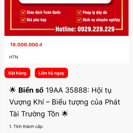
19.000.000
đ
HTN
Đặt hàng
Liên hệ ngay
🌟
Biển số
19AA 35888: Hội tụ
Vượng Khí – Biểu tượng của Phát
Tài Trường Tồn 🌟
1. Tỉnh thành cấp: