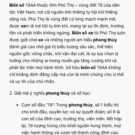
Biển số
19AA thuộc tỉnh Phú Thọ – vùng đất Tổ của dân
tộc Việt Nam, nơi cội nguồn linh thiêng tụ hội khí thiêng
sông núi. Phú Thọ là vùng đất có long mạch mạnh mẽ,
được
xe
m là nơi hội tụ linh khí, mang lại sự ổn định, trường
tồn và phát triển không ngừng.
Biển số
xe
từ Phú Thọ luôn
được giới chơi
xe
và những người am hiểu
phong thủy
đánh giá cao nhờ giá trị biểu tượng sâu sắc, thể hiện
nguồn gốc vững chắc, khí vận đại cát, là sự lựa chọn lý
tưởng cho những ai mong muốn gia tăng vượng khí và
phát lộc trên mọi hành trình. Sở hữu
biển số
19AA không
chỉ khẳng định đẳng cấp mà còn là minh chứng cho vị thế
và uy tín của chủ nhân.
2. Giải mã ý nghĩa
phong thủy
và số học:
Cụm số đầu “19”: Trong
phong thủy
, số 1 biểu thị
cho khởi đầu, quyền lực và sự quyết đoán; số 9 là
con số của đỉnh cao, trường thọ, viên mãn. Kết hợp
lại, 19 tượng trưng cho khởi nguồn hưng thịnh, mọi
việc hanh thông và vươn tới thành công đỉnh cao.