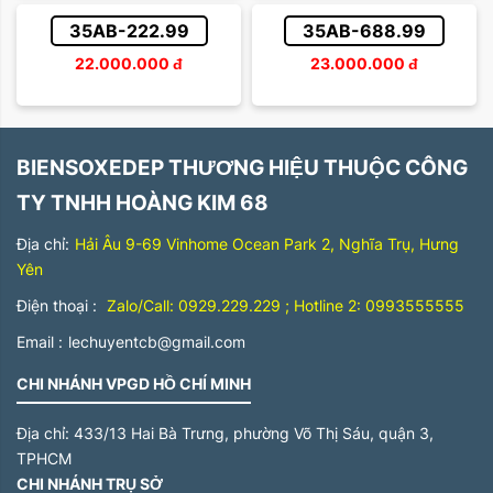
35AB-222.99
35AB-688.99
22.000.000
đ
23.000.000
đ
BIENSOXEDEP THƯƠNG HIỆU THUỘC CÔNG
TY TNHH HOÀNG KIM 68
Địa chỉ:
Hải Âu 9-69 Vinhome Ocean Park 2, Nghĩa Trụ, Hưng
Yên
Điện thoại :
Zalo/Call: 0929.229.229 ; Hotline 2: 0993555555
Email :
lechuyentcb@gmail.com
CHI NHÁNH VPGD HỒ CHÍ MINH
Địa chỉ:
433/13 Hai Bà Trưng, phường Võ Thị Sáu, quận 3,
TPHCM
CHI NHÁNH TRỤ SỞ