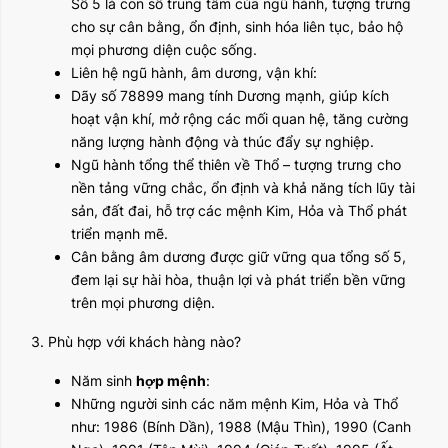
Số 5 là con số trung tâm của ngũ hành, tượng trưng
cho sự cân bằng, ổn định, sinh hóa liên tục, bảo hộ
mọi phương diện cuộc sống.
Liên hệ ngũ hành, âm dương, vận khí:
Dãy số 78899 mang tính Dương mạnh, giúp kích
hoạt vận khí, mở rộng các mối quan hệ, tăng cường
năng lượng hành động và thúc đẩy sự nghiệp.
Ngũ hành tổng thể thiên về Thổ – tượng trưng cho
nền tảng vững chắc, ổn định và khả năng tích lũy tài
sản, đất đai, hỗ trợ các mệnh Kim, Hỏa và Thổ phát
triển mạnh mẽ.
Cân bằng âm dương được giữ vững qua tổng số 5,
đem lại sự hài hòa, thuận lợi và phát triển bền vững
trên mọi phương diện.
3. Phù hợp với khách hàng nào?
Năm sinh
hợp mệnh
:
Những người sinh các năm mệnh Kim, Hỏa và Thổ
như: 1986 (Bính Dần), 1988 (Mậu Thìn), 1990 (Canh