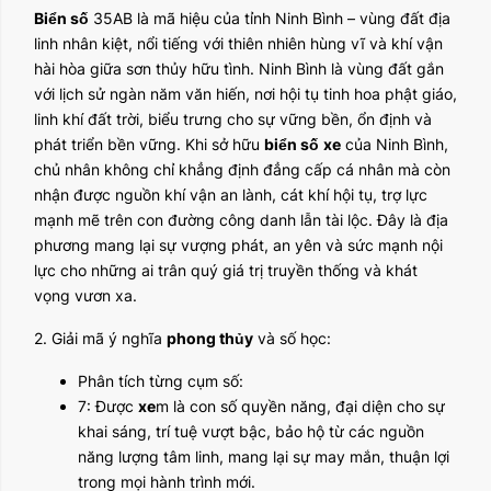
Biển số
35AB là mã hiệu của tỉnh Ninh Bình – vùng đất địa
linh nhân kiệt, nổi tiếng với thiên nhiên hùng vĩ và khí vận
hài hòa giữa sơn thủy hữu tình. Ninh Bình là vùng đất gắn
với lịch sử ngàn năm văn hiến, nơi hội tụ tinh hoa phật giáo,
linh khí đất trời, biểu trưng cho sự vững bền, ổn định và
phát triển bền vững. Khi sở hữu
biển số
xe
của Ninh Bình,
chủ nhân không chỉ khẳng định đẳng cấp cá nhân mà còn
nhận được nguồn khí vận an lành, cát khí hội tụ, trợ lực
mạnh mẽ trên con đường công danh lẫn tài lộc. Đây là địa
phương mang lại sự vượng phát, an yên và sức mạnh nội
lực cho những ai trân quý giá trị truyền thống và khát
vọng vươn xa.
2. Giải mã ý nghĩa
phong thủy
và số học:
Phân tích từng cụm số:
7: Được
xe
m là con số quyền năng, đại diện cho sự
khai sáng, trí tuệ vượt bậc, bảo hộ từ các nguồn
năng lượng tâm linh, mang lại sự may mắn, thuận lợi
trong mọi hành trình mới.