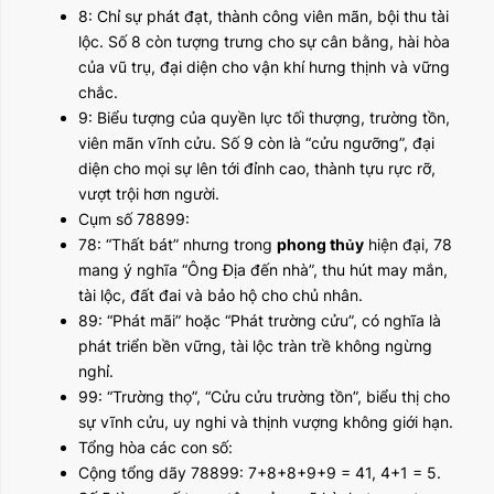
8: Chỉ sự phát đạt, thành công viên mãn, bội thu tài
lộc. Số 8 còn tượng trưng cho sự cân bằng, hài hòa
của vũ trụ, đại diện cho vận khí hưng thịnh và vững
chắc.
9: Biểu tượng của quyền lực tối thượng, trường tồn,
viên mãn vĩnh cửu. Số 9 còn là “cửu ngưỡng”, đại
diện cho mọi sự lên tới đỉnh cao, thành tựu rực rỡ,
vượt trội hơn người.
Cụm số 78899:
78: “Thất bát” nhưng trong
phong thủy
hiện đại, 78
mang ý nghĩa “Ông Địa đến nhà”, thu hút may mắn,
tài lộc, đất đai và bảo hộ cho chủ nhân.
89: “Phát mãi” hoặc “Phát trường cửu”, có nghĩa là
phát triển bền vững, tài lộc tràn trề không ngừng
nghỉ.
99: “Trường thọ”, “Cửu cửu trường tồn”, biểu thị cho
sự vĩnh cửu, uy nghi và thịnh vượng không giới hạn.
Tổng hòa các con số:
Cộng tổng dãy 78899: 7+8+8+9+9 = 41, 4+1 = 5.