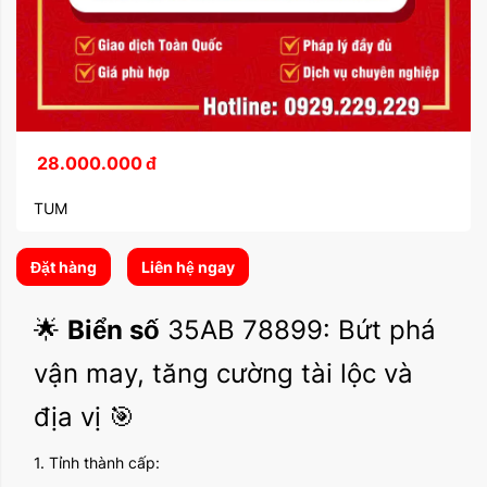
28.000.000
đ
TUM
Đặt hàng
Liên hệ ngay
🌟
Biển số
35AB 78899: Bứt phá
vận may, tăng cường tài lộc và
địa vị 🎯
1. Tỉnh thành cấp: