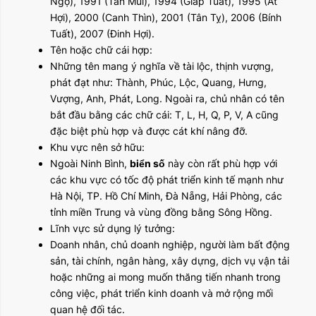
Ngọ), 1991 (Tân Mùi), 1994 (Giáp Tuất), 1995 (Ất
Hợi), 2000 (Canh Thìn), 2001 (Tân Tỵ), 2006 (Bính
Tuất), 2007 (Đinh Hợi).
Tên hoặc chữ cái hợp:
Những tên mang ý nghĩa về tài lộc, thịnh vượng,
phát đạt như: Thành, Phúc, Lộc, Quang, Hưng,
Vượng, Anh, Phát, Long. Ngoài ra, chủ nhân có tên
bắt đầu bằng các chữ cái: T, L, H, Q, P, V, A cũng
đặc biệt phù hợp và được cát khí nâng đỡ.
Khu vực nên sở hữu:
Ngoài Ninh Bình,
biển số
này còn rất phù hợp với
các khu vực có tốc độ phát triển kinh tế mạnh như
Hà Nội, TP. Hồ Chí Minh, Đà Nẵng, Hải Phòng, các
tỉnh miền Trung và vùng đồng bằng Sông Hồng.
Lĩnh vực sử dụng lý tưởng:
Doanh nhân, chủ doanh nghiệp, người làm bất động
sản, tài chính, ngân hàng, xây dựng, dịch vụ vận tải
hoặc những ai mong muốn thăng tiến nhanh trong
công việc, phát triển kinh doanh và mở rộng mối
quan hệ đối tác.