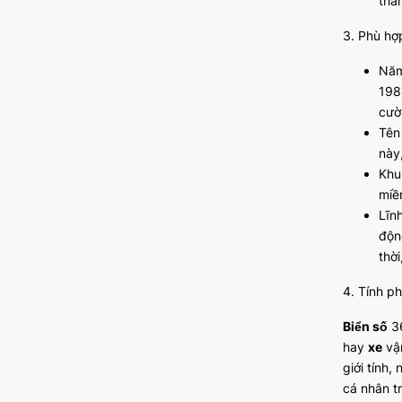
thă
3. Phù hợ
Năm
198
cườn
Tên
này
Khu
miề
Lĩn
độn
thờ
4. Tính p
Biển số
36
hay
xe
vận
giới tính
cá nhân t