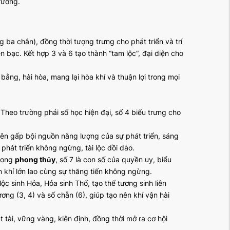
rường.
 ba chân), đồng thời tượng trưng cho phát triển và trí
n bạc. Kết hợp 3 và 6 tạo thành “tam lộc”, đại diện cho
bằng, hài hòa, mang lại hòa khí và thuận lợi trong mọi
 Theo trường phái số học hiện đại, số 4 biểu trưng cho
 lên gấp bội nguồn năng lượng của sự phát triển, sáng
phát triển không ngừng, tài lộc dồi dào.
Trong
phong thủy
, số 7 là con số của quyền uy, biểu
 khí lớn lao cùng sự thăng tiến không ngừng.
c sinh Hỏa, Hỏa sinh Thổ, tạo thế tương sinh liên
ng (3, 4) và số chẵn (6), giúp tạo nên khí vận hài
tài, vững vàng, kiên định, đồng thời mở ra cơ hội