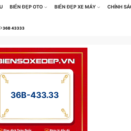
ỆU
BIỂN ĐẸP OTO
BIỂN ĐẸP XE MÁY
CHÍNH S
36B 43333
36B-433.33