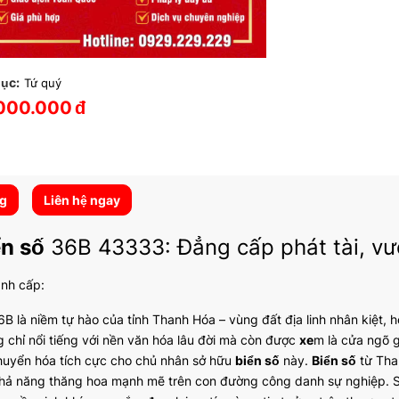
ục:
Tứ quý
000.000
đ
ng
Liên hệ ngay
ển số
36B 43333: Đẳng cấp phát tài, vượ
ành cấp:
B là niềm tự hào của tỉnh Thanh Hóa – vùng đất địa linh nhân kiệt,
 chỉ nổi tiếng với nền văn hóa lâu đời mà còn được
xe
m là cửa ngõ g
huyển hóa tích cực cho chủ nhân sở hữu
biển số
này.
Biển số
từ Tha
hả năng thăng hoa mạnh mẽ trên con đường công danh sự nghiệp. 