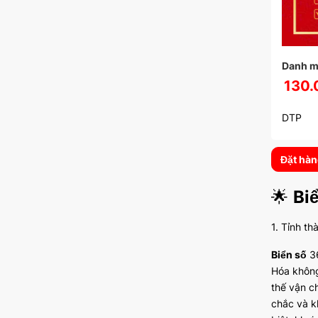
Danh m
130.
DTP
Đặt hà
🌟
Bi
1. Tỉnh th
Biển số
36
Hóa không
thế vận c
chắc và k