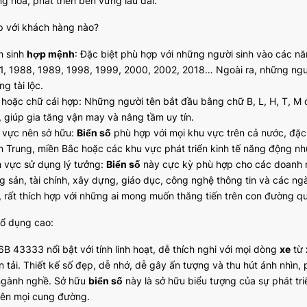
ng hoa, phát triển bền vững lâu dài.
p với khách hàng nào?
 sinh
hợp mệnh
: Đặc biệt phù hợp với những người sinh vào các
1, 1988, 1989, 1998, 1999, 2000, 2002, 2018… Ngoài ra, những ng
g tài lộc.
 hoặc chữ cái hợp: Những người tên bắt đầu bằng chữ B, L, H, T, 
, giúp gia tăng vận may và nâng tầm uy tín.
 vực nên sở hữu:
Biển số
phù hợp với mọi khu vực trên cả nước, đặc 
n Trung, miền Bắc hoặc các khu vực phát triển kinh tế năng động 
h vực sử dụng lý tưởng:
Biển số
này cực kỳ phù hợp cho các doanh n
g sản, tài chính, xây dựng, giáo dục, công nghệ thông tin và các ng
i, rất thích hợp với những ai mong muốn thăng tiến trên con đường q
hổ dụng cao:
B 43333 nổi bật với tính linh hoạt, dễ thích nghi với mọi dòng
xe
từ
 tải. Thiết kế số đẹp, dễ nhớ, dễ gây ấn tượng và thu hút ánh nhìn,
, ngành nghề. Sở hữu
biển số
này là sở hữu biểu tượng của sự phát tri
rên mọi cung đường.