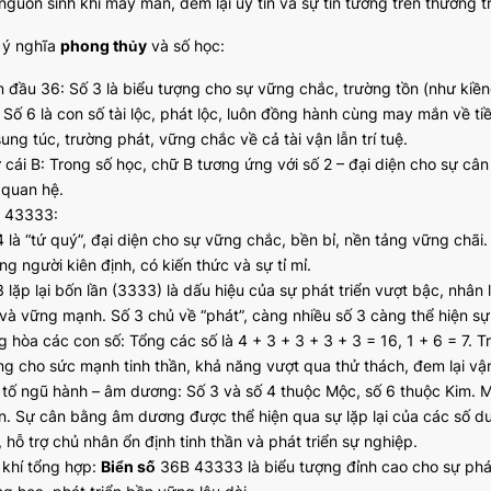
 nguồn sinh khí may mắn, đem lại uy tín và sự tin tưởng trên thương t
ã ý nghĩa
phong thủy
và số học:
 đầu 36: Số 3 là biểu tượng cho sự vững chắc, trường tồn (như kiềng
 Số 6 là con số tài lộc, phát lộc, luôn đồng hành cùng may mắn về tiề
ung túc, trường phát, vững chắc về cả tài vận lẫn trí tuệ.
 cái B: Trong số học, chữ B tương ứng với số 2 – đại diện cho sự cân 
 quan hệ.
 43333:
4 là “tứ quý”, đại diện cho sự vững chắc, bền bỉ, nền tảng vững chãi.
g người kiên định, có kiến thức và sự tỉ mỉ.
3 lặp lại bốn lần (3333) là dấu hiệu của sự phát triển vượt bậc, nhân
 và vững mạnh. Số 3 chủ về “phát”, càng nhiều số 3 càng thể hiện sự 
g hòa các con số: Tổng các số là 4 + 3 + 3 + 3 + 3 = 16, 1 + 6 = 7. 
ng cho sức mạnh tinh thần, khả năng vượt qua thử thách, đem lại vận
 tố ngũ hành – âm dương: Số 3 và số 4 thuộc Mộc, số 6 thuộc Kim. Mộ
n. Sự cân bằng âm dương được thể hiện qua sự lặp lại của các số dươ
 hỗ trợ chủ nhân ổn định tinh thần và phát triển sự nghiệp.
 khí tổng hợp:
Biển số
36B 43333 là biểu tượng đỉnh cao cho sự phát 