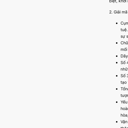
biệt, khơi
2. Giải m
Cụm
tuệ.
sự s
Chữ
mối
Dãy
Số 
nhữn
Số 
tạo
Tổn
tượ
Yếu
hoà
hòa,
Vận