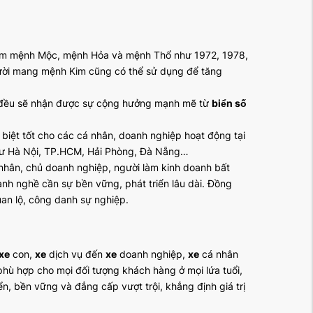
 năm mệnh Mộc, mệnh Hỏa và mệnh Thổ như 1972, 1978,
ười mang mệnh Kim cũng có thể sử dụng để tăng
M đều sẽ nhận được sự cộng hưởng mạnh mẽ từ
biển số
biệt tốt cho các cá nhân, doanh nghiệp hoạt động tại
như Hà Nội, TP.HCM, Hải Phòng, Đà Nẵng…
hân, chủ doanh nghiệp, người làm kinh doanh bất
ành nghề cần sự bền vững, phát triển lâu dài. Đồng
uan lộ, công danh sự nghiệp.
xe
con,
xe
dịch vụ đến
xe
doanh nghiệp,
xe
cá nhân
 phù hợp cho mọi đối tượng khách hàng ở mọi lứa tuổi,
ển, bền vững và đẳng cấp vượt trội, khẳng định giá trị