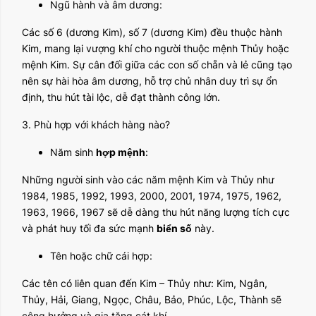
Ngũ hành và âm dương:
Các số 6 (dương Kim), số 7 (dương Kim) đều thuộc hành
Kim, mang lại vượng khí cho người thuộc mệnh Thủy hoặc
mệnh Kim. Sự cân đối giữa các con số chẵn và lẻ cũng tạo
nên sự hài hòa âm dương, hỗ trợ chủ nhân duy trì sự ổn
định, thu hút tài lộc, dễ đạt thành công lớn.
3. Phù hợp với khách hàng nào?
Năm sinh
hợp mệnh
:
Những người sinh vào các năm mệnh Kim và Thủy như
1984, 1985, 1992, 1993, 2000, 2001, 1974, 1975, 1962,
1963, 1966, 1967 sẽ dễ dàng thu hút năng lượng tích cực
và phát huy tối đa sức mạnh
biển số
này.
Tên hoặc chữ cái hợp:
Các tên có liên quan đến Kim – Thủy như: Kim, Ngân,
Thủy, Hải, Giang, Ngọc, Châu, Bảo, Phúc, Lộc, Thành sẽ
cộng hưởng và gia tăng cát khí.