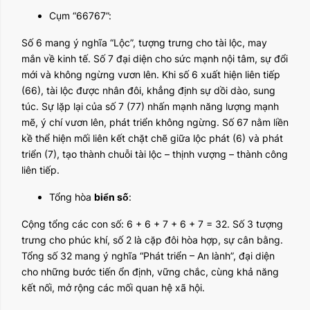
Cụm “66767”:
Số 6 mang ý nghĩa “Lộc”, tượng trưng cho tài lộc, may
mắn về kinh tế. Số 7 đại diện cho sức mạnh nội tâm, sự đổi
mới và không ngừng vươn lên. Khi số 6 xuất hiện liên tiếp
(66), tài lộc được nhân đôi, khẳng định sự dồi dào, sung
túc. Sự lặp lại của số 7 (77) nhấn mạnh năng lượng mạnh
mẽ, ý chí vươn lên, phát triển không ngừng. Số 67 nằm liền
kề thể hiện mối liên kết chặt chẽ giữa lộc phát (6) và phát
triển (7), tạo thành chuỗi tài lộc – thịnh vượng – thành công
liên tiếp.
Tổng hòa
biển số
:
Cộng tổng các con số: 6 + 6 + 7 + 6 + 7 = 32. Số 3 tượng
trưng cho phúc khí, số 2 là cặp đôi hòa hợp, sự cân bằng.
Tổng số 32 mang ý nghĩa “Phát triển – An lành”, đại diện
cho những bước tiến ổn định, vững chắc, cùng khả năng
kết nối, mở rộng các mối quan hệ xã hội.