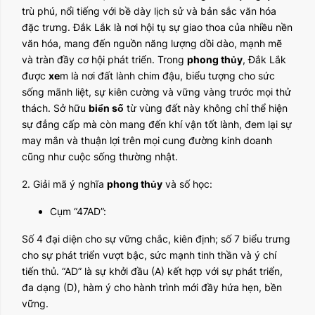
trù phú, nổi tiếng với bề dày lịch sử và bản sắc văn hóa
đặc trưng. Đắk Lắk là nơi hội tụ sự giao thoa của nhiều nền
văn hóa, mang đến nguồn năng lượng dồi dào, mạnh mẽ
và tràn đầy cơ hội phát triển. Trong
phong thủy
, Đắk Lắk
được
xe
m là nơi đất lành chim đậu, biểu tượng cho sức
sống mãnh liệt, sự kiên cường và vững vàng trước mọi thử
thách. Sở hữu
biển số
từ vùng đất này không chỉ thể hiện
sự đẳng cấp mà còn mang đến khí vận tốt lành, đem lại sự
may mắn và thuận lợi trên mọi cung đường kinh doanh
cũng như cuộc sống thường nhật.
2. Giải mã ý nghĩa
phong thủy
và số học:
Cụm “47AD”:
Số 4 đại diện cho sự vững chắc, kiên định; số 7 biểu trưng
cho sự phát triển vượt bậc, sức mạnh tinh thần và ý chí
tiến thủ. “AD” là sự khởi đầu (A) kết hợp với sự phát triển,
đa dạng (D), hàm ý cho hành trình mới đầy hứa hẹn, bền
vững.