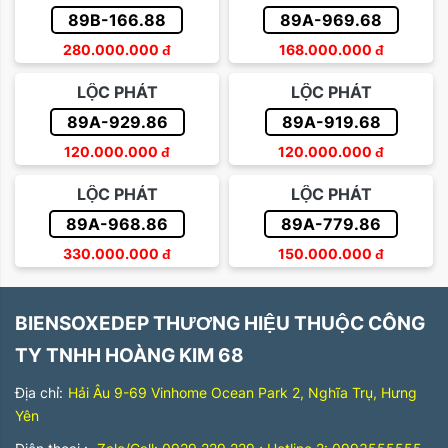
89B-166.88
89A-969.68
280.000.000
đ
168.000.000
đ
LỘC PHÁT
LỘC PHÁT
89A-929.86
89A-919.68
120.000.000
đ
120.000.000
đ
LỘC PHÁT
LỘC PHÁT
89A-968.86
89A-779.86
330.000.000
đ
150.000.000
đ
BIENSOXEDEP THƯƠNG HIỆU THUỘC CÔNG
TY TNHH HOÀNG KIM 68
Địa chỉ:
Hải Âu 9-69 Vinhome Ocean Park 2, Nghĩa Trụ, Hưng
Yên