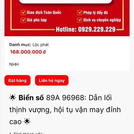
Danh mục:
Lộc phát
168.000.000
đ
NHH
Đặt hàng
Liên hệ ngay
🌟
Biển số
89A 96968: Dẫn lối
thịnh vượng, hội tụ vận may đỉnh
cao 🌟