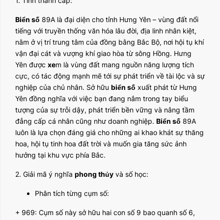
1. Tỉnh thành cấp:
Biển số
89A là đại diện cho tỉnh Hưng Yên – vùng đất nổi
tiếng với truyền thống văn hóa lâu đời, địa linh nhân kiệt,
nằm ở vị trí trung tâm của đồng bằng Bắc Bộ, nơi hội tụ khí
vận đại cát và vượng khí giao hòa từ sông Hồng. Hưng
Yên được
xe
m là vùng đất mang nguồn năng lượng tích
cực, có tác động mạnh mẽ tới sự phát triển về tài lộc và sự
nghiệp của chủ nhân. Sở hữu
biển số
xuất phát từ Hưng
Yên đồng nghĩa với việc bạn đang nắm trong tay biểu
tượng của sự trỗi dậy, phát triển bền vững và nâng tầm
đẳng cấp cá nhân cũng như doanh nghiệp.
Biển số
89A
luôn là lựa chọn đáng giá cho những ai khao khát sự thăng
hoa, hội tụ tinh hoa đất trời và muốn gia tăng sức ảnh
hưởng tại khu vực phía Bắc.
2. Giải mã ý nghĩa
phong thủy
và số học:
Phân tích từng cụm số:
+ 969: Cụm số này sở hữu hai con số 9 bao quanh số 6,