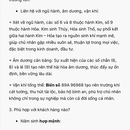
Liên hệ với ngũ hành, âm dương, vận khí:
+ Xét về ngũ hành, các số 6 và 8 thuộc hành Kim, số 9
thuộc hành Hỏa. Kim sinh Thủy, Hỏa sinh Thổ, sự phối kết
giữa hai hành Kim – Hỏa tạo ra nguồn sinh khí mạnh mẽ,
giúp chủ nhân gặp nhiều suôn sẻ, thuận lợi trong mọi việc,
đặc biệt trong kinh doanh, đầu tư.
+ Âm dương cân bằng: Sự xuất hiện của các số chẵn (6,
8) và lẻ (9) tạo nên thế hài hòa âm dương, thúc đẩy sự ổn
định, bền vững lâu dài.
+ Vận khí tổng thể:
Biển số
89A 96968 tạo nên trường khí
cát tường, thu hút tài lộc, bảo hộ bình an, phù trợ chủ nhân
không chỉ trong sự nghiệp mà còn cả đời sống cá nhân.
3. Phù hợp với khách hàng nào?
Năm sinh
hợp mệnh
: