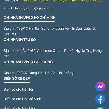
Điện thoại :
Zalo/Call: 0929.229.229 ; Hotline 2: 0993555555
Email :
lechuyentcb@gmail.com
CHI NHÁNH VPGD HỒ CHÍ MINH
Địa chỉ:
433/13 Hai Bà Trưng, phường Võ Thị Sáu, quận 3,
TPHCM
CHI NHÁNH TRỤ SỞ
Địa chỉ:
Hải Âu 9-69 Vinhomes Ocean Park2, Nghĩa Trụ, Hưng
Yên
CHI NHÁNH VPGD HẢI PHÒNG
Địa chỉ:
37/237 Đằng Hải, Hải An, Hải Phòng
BIỂN SỐ XE ĐẸP
Me
Biển số oto Hà Nội
Biển số oto Hồ Chí Minh
F
Biển số oto Đà Nẵng