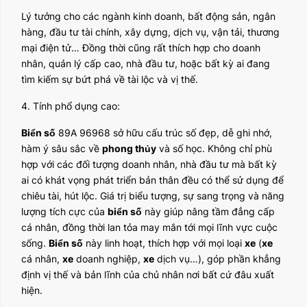
Lý tưởng cho các ngành kinh doanh, bất động sản, ngân
hàng, đầu tư tài chính, xây dựng, dịch vụ, vận tải, thương
mại điện tử… Đồng thời cũng rất thích hợp cho doanh
nhân, quản lý cấp cao, nhà đầu tư, hoặc bất kỳ ai đang
tìm kiếm sự bứt phá về tài lộc và vị thế.
4. Tính phổ dụng cao:
Biển số
89A 96968 sở hữu cấu trúc số đẹp, dễ ghi nhớ,
hàm ý sâu sắc về
phong thủy
và số học. Không chỉ phù
hợp với các đối tượng doanh nhân, nhà đầu tư mà bất kỳ
ai có khát vọng phát triển bản thân đều có thể sử dụng để
chiêu tài, hút lộc. Giá trị biểu tượng, sự sang trọng và năng
lượng tích cực của
biển số
này giúp nâng tầm đẳng cấp
cá nhân, đồng thời lan tỏa may mắn tới mọi lĩnh vực cuộc
sống.
Biển số
này linh hoạt, thích hợp với mọi loại
xe
(
xe
cá nhân,
xe
doanh nghiệp,
xe
dịch vụ…), góp phần khẳng
định vị thế và bản lĩnh của chủ nhân nơi bất cứ đâu xuất
hiện.