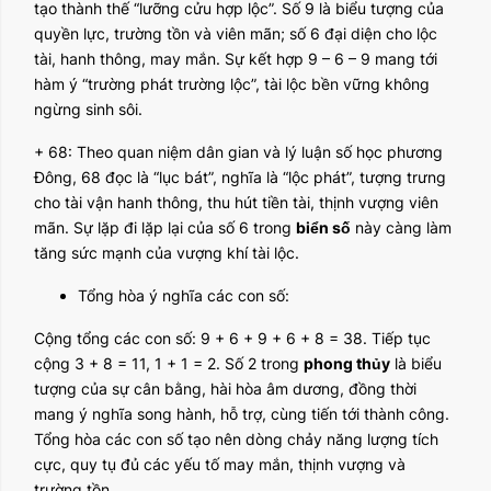
tạo thành thế “lưỡng cửu hợp lộc”. Số 9 là biểu tượng của
quyền lực, trường tồn và viên mãn; số 6 đại diện cho lộc
tài, hanh thông, may mắn. Sự kết hợp 9 – 6 – 9 mang tới
hàm ý “trường phát trường lộc”, tài lộc bền vững không
ngừng sinh sôi.
+ 68: Theo quan niệm dân gian và lý luận số học phương
Đông, 68 đọc là “lục bát”, nghĩa là “lộc phát”, tượng trưng
cho tài vận hanh thông, thu hút tiền tài, thịnh vượng viên
mãn. Sự lặp đi lặp lại của số 6 trong
biển số
này càng làm
tăng sức mạnh của vượng khí tài lộc.
Tổng hòa ý nghĩa các con số:
Cộng tổng các con số: 9 + 6 + 9 + 6 + 8 = 38. Tiếp tục
cộng 3 + 8 = 11, 1 + 1 = 2. Số 2 trong
phong thủy
là biểu
tượng của sự cân bằng, hài hòa âm dương, đồng thời
mang ý nghĩa song hành, hỗ trợ, cùng tiến tới thành công.
Tổng hòa các con số tạo nên dòng chảy năng lượng tích
cực, quy tụ đủ các yếu tố may mắn, thịnh vượng và
trường tồn.