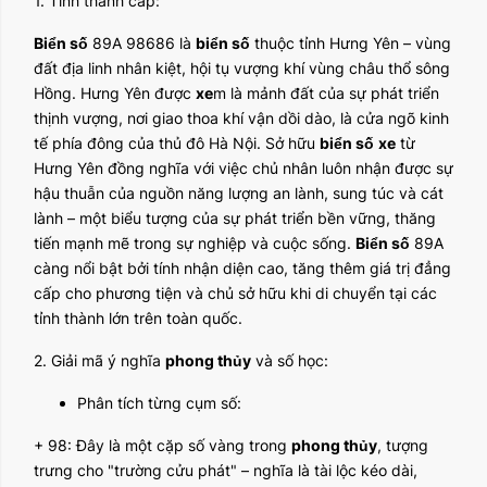
1. Tỉnh thành cấp:
Biển số
89A 98686 là
biển số
thuộc tỉnh Hưng Yên – vùng
đất địa linh nhân kiệt, hội tụ vượng khí vùng châu thổ sông
Hồng. Hưng Yên được
xe
m là mảnh đất của sự phát triển
thịnh vượng, nơi giao thoa khí vận dồi dào, là cửa ngõ kinh
tế phía đông của thủ đô Hà Nội. Sở hữu
biển số
xe
từ
Hưng Yên đồng nghĩa với việc chủ nhân luôn nhận được sự
hậu thuẫn của nguồn năng lượng an lành, sung túc và cát
lành – một biểu tượng của sự phát triển bền vững, thăng
tiến mạnh mẽ trong sự nghiệp và cuộc sống.
Biển số
89A
càng nổi bật bởi tính nhận diện cao, tăng thêm giá trị đẳng
cấp cho phương tiện và chủ sở hữu khi di chuyển tại các
tỉnh thành lớn trên toàn quốc.
2. Giải mã ý nghĩa
phong thủy
và số học:
Phân tích từng cụm số:
+ 98: Đây là một cặp số vàng trong
phong thủy
, tượng
trưng cho "trường cửu phát" – nghĩa là tài lộc kéo dài,