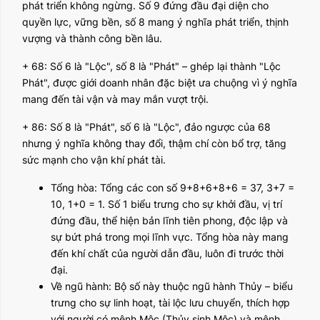
phát triển không ngừng. Số 9 đứng đầu đại diện cho
quyền lực, vững bền, số 8 mang ý nghĩa phát triển, thịnh
vượng và thành công bền lâu.
+ 68: Số 6 là "Lộc", số 8 là "Phát" – ghép lại thành "Lộc
Phát", được giới doanh nhân đặc biệt ưa chuộng vì ý nghĩa
mang đến tài vận và may mắn vượt trội.
+ 86: Số 8 là "Phát", số 6 là "Lộc", đảo ngược của 68
nhưng ý nghĩa không thay đổi, thậm chí còn bổ trợ, tăng
sức mạnh cho vận khí phát tài.
Tổng hòa: Tổng các con số 9+8+6+8+6 = 37, 3+7 =
10, 1+0 = 1. Số 1 biểu trưng cho sự khởi đầu, vị trí
đứng đầu, thể hiện bản lĩnh tiên phong, độc lập và
sự bứt phá trong mọi lĩnh vực. Tổng hòa này mang
đến khí chất của người dẫn đầu, luôn đi trước thời
đại.
Về ngũ hành: Bộ số này thuộc ngũ hành Thủy – biểu
trưng cho sự linh hoạt, tài lộc lưu chuyển, thích hợp
với người có mệnh Mộc (Thủy sinh Mộc) và mệnh