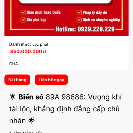
Danh mục:
Lộc phát
350.000.000
đ
CHA
Đặt hàng
Liên hệ ngay
🌟
Biển số
89A 98686: Vượng khí
tài lộc, khẳng định đẳng cấp chủ
nhân 🌟