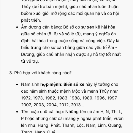
Thủy (bổ trợ bản mệnh), giúp chủ nhân luôn thuận
buồm xuôi gió, mở rộng các mối quan hệ và cơ hội
phát triển.
Âm dương cân bằng: Bộ số có sự
xe
n kẽ hài hòa
giữa số chẵn (8, 6) và số lẻ (9), mang ý nghĩa ổn
định, hài hòa trong cuộc sống và công việc. Đây là
biểu trưng cho sự cân bằng giữa các yếu tố Âm -
Dương, giúp chủ nhân nhận được sự hỗ trợ tốt nhất
từ vũ trụ.
3. Phù hợp với khách hàng nào?
Năm sinh
hợp mệnh
:
Biển số
xe
này lý tưởng cho
các năm sinh thuộc mệnh Mộc và mệnh Thủy như
1972, 1973, 1982, 1983, 1988, 1989, 1996, 1997,
2002, 2003, 2004, 2012, 2013...
Tên hoặc chữ cái hợp: Những tên có âm H, N, Th, L,
P hoặc những chữ cái mang ý nghĩa phát triển, vươn
lên như: Hưng, Phát, Thành, Lộc, Nam, Linh, Quang,
Trang, Hạnh, Quý…