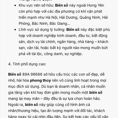
Khu vực nên sở hữu:
Biển số
này ngoài Hưng Yên
còn phù hợp với các địa phương có khí vận phát
triển mạnh như Hà Nội, Hải Dương, Quảng Ninh, Hải
Phòng, Bắc Ninh, Bắc Giang…
Lĩnh vực sử dụng lý tưởng:
Biển số
này đặc biệt phù
hợp với doanh nghiệp kinh doanh, đầu tư, bất động
sản, dịch vụ tài chính, ngân hàng, nhà hàng – khách
sạn, vận tải, hoặc bất kỳ người nào mong muốn bứt
phá về tài lộc, công danh, sự nghiệp.
4. Tính phổ dụng cao:
Biển số
89A 98686 sở hữu cấu trúc các con số đẹp, dễ
nhớ, hài hòa
phong thủy
nên vô cùng linh hoạt trong mọi
mục đích sử dụng. Dù bạn là doanh nhân, cá nhân muốn
gia tăng vận khí hay đơn giản mong muốn một
biển số
mang lại may mắn – đây đều là sự lựa chọn hoàn hảo.
Ngoài ra,
biển số
này giúp củng cố hình ảnh cá
nhân/thương hiệu, tạo ấn tượng mạnh với đối tác, khách
hàng ngay từ cái nhìn đầu tiên. Sự kết hợp các yếu tố vận