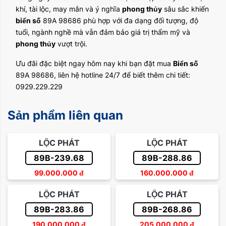
khí, tài lộc, may mắn và ý nghĩa
phong thủy
sâu sắc khiến
biển số
89A 98686 phù hợp với đa dạng đối tượng, độ
tuổi, ngành nghề mà vẫn đảm bảo giá trị thẩm mỹ và
phong thủy
vượt trội.
Ưu đãi đặc biệt ngay hôm nay khi bạn đặt mua
Biển số
89A 98686, liên hệ hotline 24/7 để biết thêm chi tiết:
0929.229.229
Sản phẩm liên quan
LỘC PHÁT
LỘC PHÁT
89B-239.68
89B-288.86
99.000.000
đ
160.000.000
đ
LỘC PHÁT
LỘC PHÁT
89B-283.86
89B-268.86
190.000.000
đ
205.000.000
đ