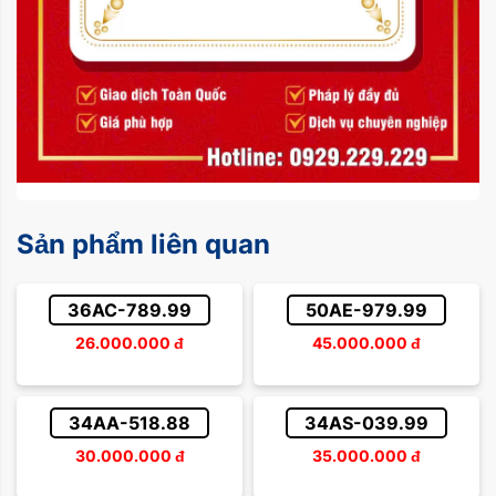
Sản phẩm liên quan
36AC-789.99
50AE-979.99
26.000.000
đ
45.000.000
đ
34AA-518.88
34AS-039.99
30.000.000
đ
35.000.000
đ