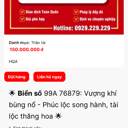
Danh mục:
Thần tài
150.000.000
đ
HQA
Đặt hàng
Liên hệ ngay
🌟
Biển số
99A 76879: Vượng khí
bùng nổ - Phúc lộc song hành, tài
lộc thăng hoa 🌟