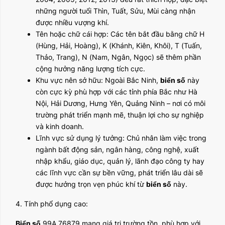
những người tuổi Thìn, Tuất, Sửu, Mùi càng nhận
được nhiều vượng khí.
Tên hoặc chữ cái hợp: Các tên bắt đầu bằng chữ H
(Hùng, Hải, Hoàng), K (Khánh, Kiên, Khôi), T (Tuấn,
Thảo, Trang), N (Nam, Ngân, Ngọc) sẽ thêm phần
cộng hưởng năng lượng tích cực.
Khu vực nên sở hữu: Ngoài Bắc Ninh,
biển số
này
còn cực kỳ phù hợp với các tỉnh phía Bắc như Hà
Nội, Hải Dương, Hưng Yên, Quảng Ninh – nơi có môi
trường phát triển mạnh mẽ, thuận lợi cho sự nghiệp
và kinh doanh.
Lĩnh vực sử dụng lý tưởng: Chủ nhân làm việc trong
ngành bất động sản, ngân hàng, công nghệ, xuất
nhập khẩu, giáo dục, quản lý, lãnh đạo công ty hay
các lĩnh vực cần sự bền vững, phát triển lâu dài sẽ
được hưởng trọn vẹn phúc khí từ
biển số
này.
4. Tính phổ dụng cao:
Biển số
99A 76879 mang giá trị trường tồn, phù hợp với