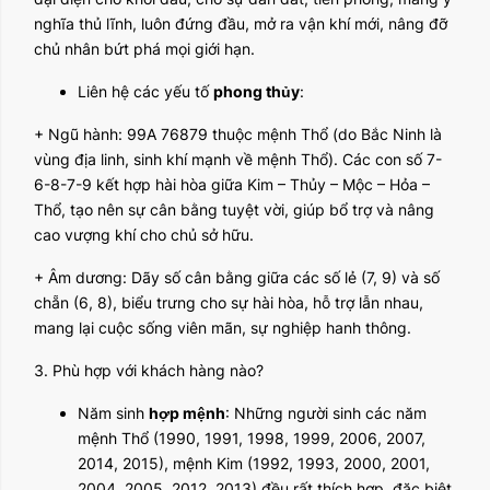
nghĩa thủ lĩnh, luôn đứng đầu, mở ra vận khí mới, nâng đỡ
chủ nhân bứt phá mọi giới hạn.
Liên hệ các yếu tố
phong thủy
:
+ Ngũ hành: 99A 76879 thuộc mệnh Thổ (do Bắc Ninh là
vùng địa linh, sinh khí mạnh về mệnh Thổ). Các con số 7-
6-8-7-9 kết hợp hài hòa giữa Kim – Thủy – Mộc – Hỏa –
Thổ, tạo nên sự cân bằng tuyệt vời, giúp bổ trợ và nâng
cao vượng khí cho chủ sở hữu.
+ Âm dương: Dãy số cân bằng giữa các số lẻ (7, 9) và số
chẵn (6, 8), biểu trưng cho sự hài hòa, hỗ trợ lẫn nhau,
mang lại cuộc sống viên mãn, sự nghiệp hanh thông.
3. Phù hợp với khách hàng nào?
Năm sinh
hợp mệnh
: Những người sinh các năm
mệnh Thổ (1990, 1991, 1998, 1999, 2006, 2007,
2014, 2015), mệnh Kim (1992, 1993, 2000, 2001,
2004, 2005, 2012, 2013) đều rất thích hợp, đặc biệt