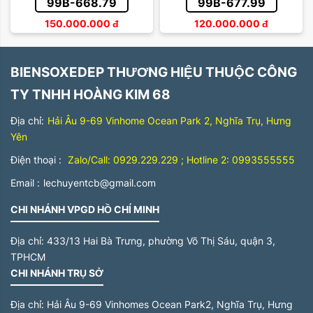
99B-668.79
99B-677.99
150.000.000
đ
120.000.000
đ
BIENSOXEDEP THƯƠNG HIỆU THUỘC CÔNG
TY TNHH HOÀNG KIM 68
Địa chỉ:
Hải Âu 9-69 Vinhome Ocean Park 2, Nghĩa Trụ, Hưng
Yên
Điện thoại :
Zalo/Call: 0929.229.229 ; Hotline 2: 0993555555
Email :
lechuyentcb@gmail.com
CHI NHÁNH VPGD HỒ CHÍ MINH
Địa chỉ:
433/13 Hai Bà Trưng, phường Võ Thị Sáu, quận 3,
TPHCM
CHI NHÁNH TRỤ SỞ
Địa chỉ:
Hải Âu 9-69 Vinhomes Ocean Park2, Nghĩa Trụ, Hưng