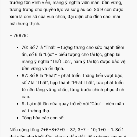
trường tồn vĩnh viễn, mang ý nghĩa viên mãn, bền vững,
tượng trưng cho quyền lực và sự giàu có. Số 9 còn được
xe
m là con số của vua chúa, đại diện cho đỉnh cao, mãi
mãi hưng thịnh.
+ 76879:
76: Số 7 là “Thất” – tượng trưng cho sức mạnh tiềm
ẩn, số 6 là “Lộc” – biểu tượng cho tài lộc, ghép lại
mang ý nghĩa “Thất Lộc”, hàm ý tài lộc được bảo vệ,
bền vững và ổn định.
87: Số 8 là “Phát” – phát triển, thăng tiến vượt bậc,
số 7 là “Thất”, hợp thành “Phát Thất”, tức phát triển
từ nền tảng vững chắc, từng bước chinh phục đỉnh
cao.
9: Lại một lần nữa quay trở về với “Cửu” – viên mãn
và trường thọ.
Tổng hòa các con số:
Nếu cộng tổng 7+6+8+7+9 = 37; 3+7 = 10; 1+0 = 1. Số 1
đại diện cho khởi đầu, cho sự dẫn dắt, tiên phong, mang ý