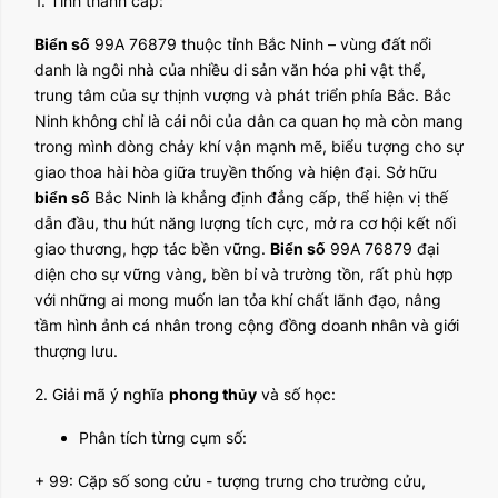
1. Tỉnh thành cấp:
Biển số
99A 76879 thuộc tỉnh Bắc Ninh – vùng đất nổi
danh là ngôi nhà của nhiều di sản văn hóa phi vật thể,
trung tâm của sự thịnh vượng và phát triển phía Bắc. Bắc
Ninh không chỉ là cái nôi của dân ca quan họ mà còn mang
trong mình dòng chảy khí vận mạnh mẽ, biểu tượng cho sự
giao thoa hài hòa giữa truyền thống và hiện đại. Sở hữu
biển số
Bắc Ninh là khẳng định đẳng cấp, thể hiện vị thế
dẫn đầu, thu hút năng lượng tích cực, mở ra cơ hội kết nối
giao thương, hợp tác bền vững.
Biển số
99A 76879 đại
diện cho sự vững vàng, bền bỉ và trường tồn, rất phù hợp
với những ai mong muốn lan tỏa khí chất lãnh đạo, nâng
tầm hình ảnh cá nhân trong cộng đồng doanh nhân và giới
thượng lưu.
2. Giải mã ý nghĩa
phong thủy
và số học:
Phân tích từng cụm số:
+ 99: Cặp số song cửu - tượng trưng cho trường cửu,