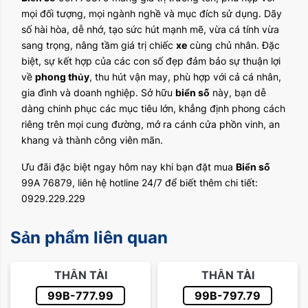
mọi đối tượng, mọi ngành nghề và mục đích sử dụng. Dãy
số hài hòa, dễ nhớ, tạo sức hút mạnh mẽ, vừa cá tính vừa
sang trọng, nâng tầm giá trị chiếc
xe
cùng chủ nhân. Đặc
biệt, sự kết hợp của các con số đẹp đảm bảo sự thuận lợi
về
phong thủy
, thu hút vận may, phù hợp với cả cá nhân,
gia đình và doanh nghiệp. Sở hữu
biển số
này, bạn dễ
dàng chinh phục các mục tiêu lớn, khẳng định phong cách
riêng trên mọi cung đường, mở ra cánh cửa phồn vinh, an
khang và thành công viên mãn.
Ưu đãi đặc biệt ngay hôm nay khi bạn đặt mua
Biển số
99A 76879, liên hệ hotline 24/7 để biết thêm chi tiết:
0929.229.229
Sản phẩm liên quan
THẦN TÀI
THẦN TÀI
99B-777.99
99B-797.79