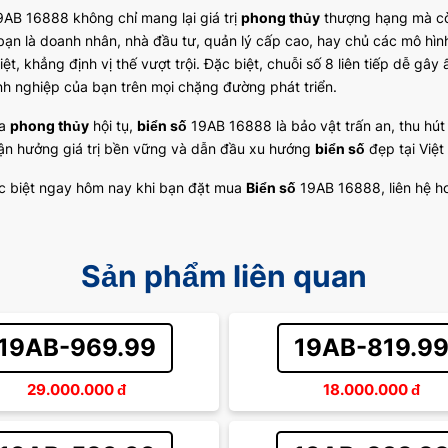
AB 16888 không chỉ mang lại giá trị
phong thủy
thượng hạng mà cò
bạn là doanh nhân, nhà đầu tư, quản lý cấp cao, hay chủ các mô hì
iệt, khẳng định vị thế vượt trội. Đặc biệt, chuỗi số 8 liên tiếp dễ 
h nghiệp của bạn trên mọi chặng đường phát triển.
ĩa
phong thủy
hội tụ,
biển số
19AB 16888 là bảo vật trấn an, thu hút 
ận hưởng giá trị bền vững và dẫn đầu xu hướng
biển số
đẹp tại Việ
c biệt ngay hôm nay khi bạn đặt mua
Biển số
19AB 16888, liên hệ ho
Sản phẩm liên quan
19AB-969.99
19AB-819.9
29.000.000
đ
18.000.000
đ