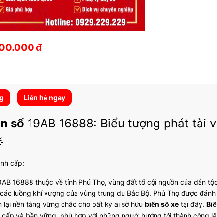
00.000
đ
ng
Liên hệ ngay
ển số
19AB 16888: Biểu tượng phát tài v

ành cấp:
AB 16888 thuộc về tỉnh Phú Thọ, vùng đất tổ cội nguồn của dân tộc Việ
 các luồng khí vượng của vùng trung du Bắc Bộ. Phú Thọ được đánh gi
 lại nền tảng vững chắc cho bất kỳ ai sở hữu
biển số
xe
tại đây.
Biể
 cấp và bền vững, phù hợp với những người hướng tới thành công lâu