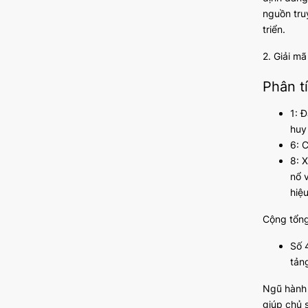
nguồn tru
triển.
2. Giải m
Phân t
1: 
huy
6: C
8: 
nổ 
hiệ
Cộng tổng 
Số 
tảng
Ngũ hành
giúp chủ 