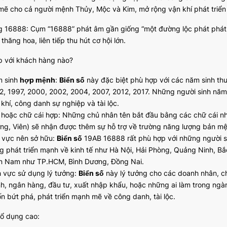
mẽ cho cả người mệnh Thủy, Mộc và Kim, mở rộng vận khí phát triển 
g 16888: Cụm “16888” phát âm gần giống “một đường lộc phát phát 
thăng hoa, liên tiếp thu hút cơ hội lớn.
p với khách hàng nào?
 sinh
hợp mệnh
:
Biển số
này đặc biệt phù hợp với các năm sinh t
2, 1997, 2000, 2002, 2004, 2007, 2012, 2017. Những người sinh năm
 khí, công danh sự nghiệp và tài lộc.
 hoặc chữ cái hợp: Những chủ nhân tên bắt đầu bằng các chữ cái như A,
ng, Viên) sẽ nhận được thêm sự hỗ trợ về trường năng lượng bản m
 vực nên sở hữu:
Biển số
19AB 16888 rất phù hợp với những người si
g phát triển mạnh về kinh tế như Hà Nội, Hải Phòng, Quảng Ninh, Bắ
n Nam như TP.HCM, Bình Dương, Đồng Nai.
h vực sử dụng lý tưởng:
Biển số
này lý tưởng cho các doanh nhân, ch
nh, ngân hàng, đầu tư, xuất nhập khẩu, hoặc những ai làm trong ng
n bứt phá, phát triển mạnh mẽ về công danh, tài lộc.
hổ dụng cao: