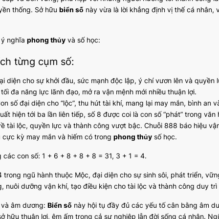
yền thống. Sở hữu
biển số
này vừa là lời khẳng định vị thế cá nhân
ã ý nghĩa
phong thủy
và số học:
ích từng cụm số:
Đại diện cho sự khởi đầu, sức mạnh độc lập, ý chí vươn lên và quyền
 tối đa năng lực lãnh đạo, mở ra vận mệnh mới nhiều thuận lợi.
on số đại diện cho “lộc”, thu hút tài khí, mang lại may mắn, bình an 
Xuất hiện tới ba lần liên tiếp, số 8 được coi là con số “phát” trong 
về tài lộc, quyền lực và thành công vượt bậc. Chuỗi 888 báo hiệu vận 
u cực kỳ may mắn và hiếm có trong
phong thủy
số học.
các con số: 1 + 6 + 8 + 8 + 8 = 31, 3 + 1 = 4.
4 trong ngũ hành thuộc Mộc, đại diện cho sự sinh sôi, phát triển, vữ
, nuôi dưỡng vận khí, tạo điều kiện cho tài lộc và thành công duy trì 
 và âm dương:
Biển số
này hội tụ đầy đủ các yếu tố cân bằng âm dươn
sở hữu thuận lợi, êm ấm trong cả sự nghiệp lẫn đời sống cá nhân. Ng