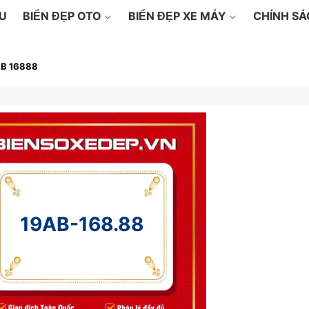
ỆU
BIỂN ĐẸP OTO
BIỂN ĐẸP XE MÁY
CHÍNH S
B 16888
19AB-168.88