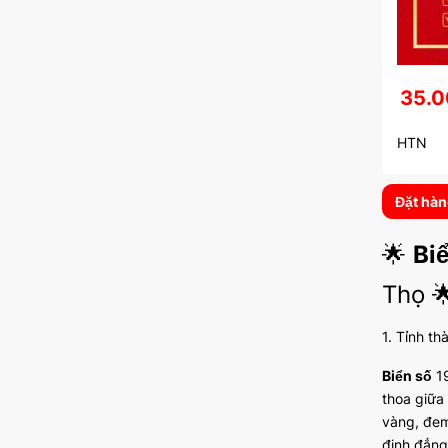
35.0
HTN
Đặt hà
🌟
Bi
Thọ 
1. Tỉnh th
Biển số
19
thoa giữa
vàng, đem
định đẳng