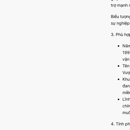
trợ mạnh 
Biểu tượn
sự nghiệp 
3. Phù hợ
Năm
199
vận
Tên
Vượ
Khu
đan
miề
Lĩn
chí
muố
4. Tính p