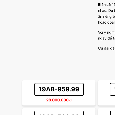
Biển số
19
nhau. Dù 
ấn riêng b
hoặc doan
Với ý ngh
ngay để t
Ưu đãi đặ
19AB-959.99
28.000.000
đ