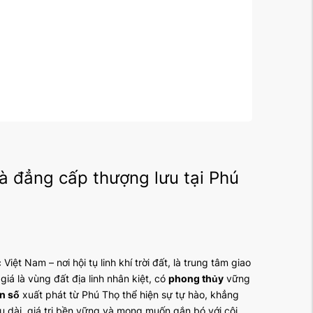
à đẳng cấp thượng lưu tại Phú
t Nam – nơi hội tụ linh khí trời đất, là trung tâm giao
á là vùng đất địa linh nhân kiệt, có
phong thủy
vững
n số
xuất phát từ Phú Thọ thể hiện sự tự hào, khẳng
 dài, giá trị bền vững và mong muốn gắn bó với cội