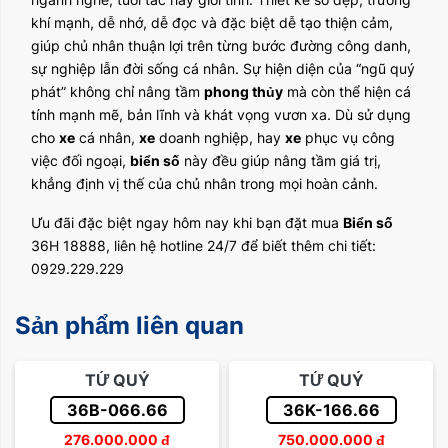
khí mạnh, dễ nhớ, dễ đọc và đặc biệt dễ tạo thiện cảm,
giúp chủ nhân thuận lợi trên từng bước đường công danh,
sự nghiệp lẫn đời sống cá nhân. Sự hiện diện của “ngũ quý
phát” không chỉ nâng tầm
phong thủy
mà còn thể hiện cá
tính mạnh mẽ, bản lĩnh và khát vọng vươn xa. Dù sử dụng
cho
xe
cá nhân,
xe
doanh nghiệp, hay
xe
phục vụ công
việc đối ngoại,
biển số
này đều giúp nâng tầm giá trị,
khẳng định vị thế của chủ nhân trong mọi hoàn cảnh.
Ưu đãi đặc biệt ngay hôm nay khi bạn đặt mua
Biển số
36H 18888, liên hệ hotline 24/7 để biết thêm chi tiết:
0929.229.229
Sản phẩm liên quan
TỨ QUÝ
TỨ QUÝ
36B-066.66
36K-166.66
276.000.000
đ
750.000.000
đ