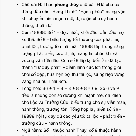
Chữ cái H: Theo
phong thủy
chữ cái, H là chữ cái
đứng đầu cho “Hưng Thịnh”, “Hạnh phúc”, mang vận
khí chuyển mình mạnh mẽ, đại diện cho sự hanh
thông, thuận lợi.
Cụm 18888: Số 1 – độc nhất, khởi đầu, dẫn đầu mọi
xu thế. Số 8 – biểu tượng tối thượng của phát tài,
phát lộc, trường tồn mãi mãi. 18888 tập trung năng
lượng phát triển, cực thịnh, mang lại phúc khí và
vượng vận bền lâu. Con số 8 lặp lại bốn lần đã tạo
thành “Tứ quý phát” – điềm lành cực lớn trong giới
chơi số đẹp, hứa hẹn bội thu tài lộc, sự nghiệp vững
vàng như núi Thái Sơn.
Tổng hòa: 36 + 1 + 8 + 8 + 8 + 8 = 69. Số 6 và 9
đều là những con số dương khí mạnh mẽ, đại diện
cho Lộc và Trường Cửu, biểu trưng cho sự viên mãn,
hanh thông, trường tồn. Tổng hợp lại,
biển số
36H
18888 hội tụ đầy đủ các yếu tố: tài lộc – phát triển –
trường cửu – hanh thông.
Ngũ hành: Số 1 thuộc hành Thủy, số 8 thuộc hành