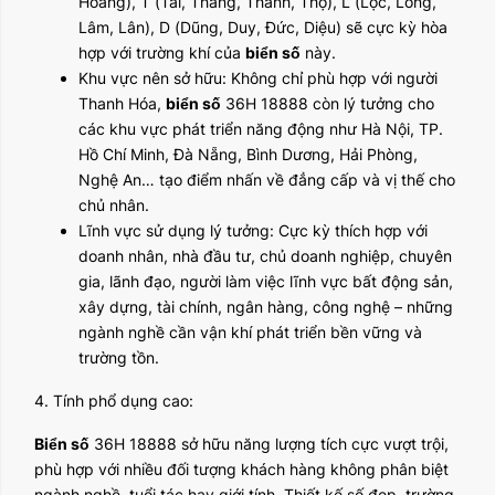
Hoàng), T (Tài, Thắng, Thành, Thọ), L (Lộc, Long,
Lâm, Lân), D (Dũng, Duy, Đức, Diệu) sẽ cực kỳ hòa
hợp với trường khí của
biển số
này.
Khu vực nên sở hữu: Không chỉ phù hợp với người
Thanh Hóa,
biển số
36H 18888 còn lý tưởng cho
các khu vực phát triển năng động như Hà Nội, TP.
Hồ Chí Minh, Đà Nẵng, Bình Dương, Hải Phòng,
Nghệ An… tạo điểm nhấn về đẳng cấp và vị thế cho
chủ nhân.
Lĩnh vực sử dụng lý tưởng: Cực kỳ thích hợp với
doanh nhân, nhà đầu tư, chủ doanh nghiệp, chuyên
gia, lãnh đạo, người làm việc lĩnh vực bất động sản,
xây dựng, tài chính, ngân hàng, công nghệ – những
ngành nghề cần vận khí phát triển bền vững và
trường tồn.
4. Tính phổ dụng cao:
Biển số
36H 18888 sở hữu năng lượng tích cực vượt trội,
phù hợp với nhiều đối tượng khách hàng không phân biệt
ngành nghề, tuổi tác hay giới tính. Thiết kế số đẹp, trường