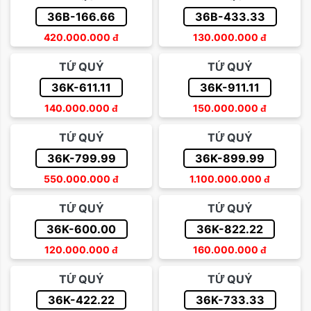
36B-166.66
36B-433.33
420.000.000
đ
130.000.000
đ
TỨ QUÝ
TỨ QUÝ
36K-611.11
36K-911.11
140.000.000
đ
150.000.000
đ
TỨ QUÝ
TỨ QUÝ
36K-799.99
36K-899.99
550.000.000
đ
1.100.000.000
đ
TỨ QUÝ
TỨ QUÝ
36K-600.00
36K-822.22
120.000.000
đ
160.000.000
đ
TỨ QUÝ
TỨ QUÝ
36K-422.22
36K-733.33